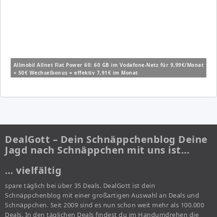
Allmobil Allnet Flat Power 60: 60 GB im Vodafone-Netz für 9,99€/Monat
+ 50€ Wechselbonus = effektiv 7,91€ im Monat
DealGott – Dein Schnäppchenblog Deine
Jagd nach Schnäppchen mit uns ist…
… vielfältig
spare täglich bei über 35 Deals. DealGott ist dein
Schnäppchenblog mit einer großartigen Auswahl an Deals und
Schnäppchen. Seit 2009 sind es nun schon weit mehr als 100.000
Deals. In den täglichen Deals findest du im Handumdrehen die