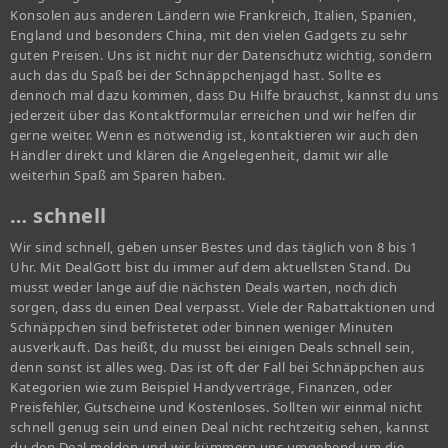
Konsolen aus anderen Ländern wie Frankreich, Italien, Spanien,
England und besonders China, mit den vielen Gadgets zu sehr
guten Preisen. Uns ist nicht nur der Datenschutz wichtig, sondern
auch das du Spaß bei der Schnäppchenjagd hast. Sollte es
dennoch mal dazu kommen, dass Du Hilfe brauchst, kannst du uns
jederzeit über das Kontaktformular erreichen und wir helfen dir
gerne weiter. Wenn es notwendig ist, kontaktieren wir auch den
Händler direkt und klären die Angelegenheit, damit wir alle
weiterhin Spaß am Sparen haben.
… schnell
Wir sind schnell, geben unser Bestes und das täglich von 8 bis 1
Uhr. Mit DealGott bist du immer auf dem aktuellsten Stand. Du
musst weder lange auf die nächsten Deals warten, noch dich
sorgen, dass du einen Deal verpasst. Viele der Rabattaktionen und
Schnäppchen sind befristetet oder binnen weniger Minuten
ausverkauft. Das heißt, du musst bei einigen Deals schnell sein,
denn sonst ist alles weg. Das ist oft der Fall bei Schnäppchen aus
Kategorien wie zum Beispiel Handyverträge, Finanzen, oder
Preisfehler, Gutscheine und Kostenloses. Sollten wir einmal nicht
schnell genug sein und einen Deal nicht rechtzeitig sehen, kannst
du den Deal melden und wir kümmern uns umgehend um die