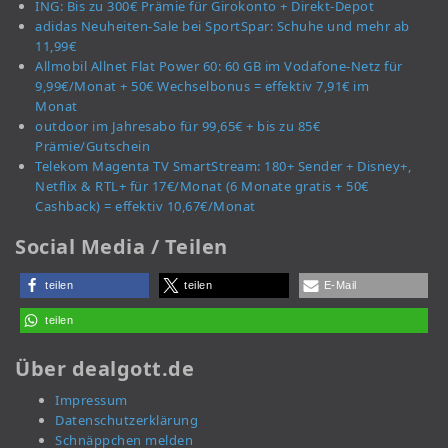
ING: Bis zu 300€ Prämie für Girokonto + Direkt-Depot
adidas Neuheiten-Sale bei SportSpar: Schuhe und mehr ab
11,99€
Allmobil Allnet Flat Power 60: 60 GB im Vodafone-Netz für
9,99€/Monat + 50€ Wechselbonus = effektiv 7,91€ im
Monat
outdoor im Jahresabo für 99,65€ + bis zu 85€
Prämie/Gutschein
Telekom Magenta TV SmartStream: 180+ Sender + Disney+,
Netflix & RTL+ für 17€/Monat (6 Monate gratis + 50€
Cashback) = effektiv 10,67€/Monat
Social Media / Teilen
teilen
teilen
E-Mail
teilen
Über dealgott.de
Impressum
Datenschutzerklärung
Schnäppchen melden