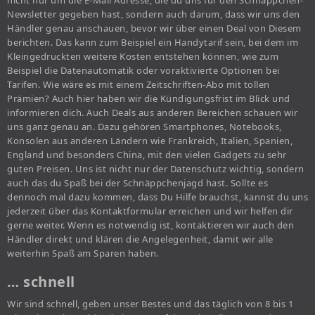
nicht nur um die E-Mail Adresse, die du uns für den Schnäppchen-
Newsletter gegeben hast, sondern auch darum, dass wir uns den
Händler genau anschauen, bevor wir über einen Deal von Diesem
berichten. Das kann zum Beispiel ein Handytarif sein, bei dem im
Kleingedruckten weitere Kosten entstehen können, wie zum
Beispiel die Datenautomatik oder voraktivierte Optionen bei
Tarifen. Wie wäre es mit einem Zeitschriften-Abo mit tollen
Prämien? Auch hier haben wir die Kündigungsfrist im Blick und
informieren dich. Auch Deals aus anderen Bereichen schauen wir
uns ganz genau an. Dazu gehören Smartphones, Notebooks,
Konsolen aus anderen Ländern wie Frankreich, Italien, Spanien,
England und besonders China, mit den vielen Gadgets zu sehr
guten Preisen. Uns ist nicht nur der Datenschutz wichtig, sondern
auch das du Spaß bei der Schnäppchenjagd hast. Sollte es
dennoch mal dazu kommen, dass Du Hilfe brauchst, kannst du uns
jederzeit über das Kontaktformular erreichen und wir helfen dir
gerne weiter. Wenn es notwendig ist, kontaktieren wir auch den
Händler direkt und klären die Angelegenheit, damit wir alle
weiterhin Spaß am Sparen haben.
… schnell
Wir sind schnell, geben unser Bestes und das täglich von 8 bis 1