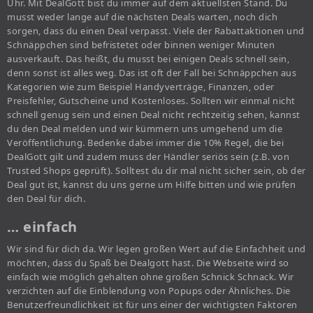
Uhr. Mit DealGott bist du immer auf dem aktuellsten Stand. Du
musst weder lange auf die nächsten Deals warten, noch dich
sorgen, dass du einen Deal verpasst. Viele der Rabattaktionen und
Schnäppchen sind befristetet oder binnen weniger Minuten
ausverkauft. Das heißt, du musst bei einigen Deals schnell sein,
denn sonst ist alles weg. Das ist oft der Fall bei Schnäppchen aus
Kategorien wie zum Beispiel Handyverträge, Finanzen, oder
Preisfehler, Gutscheine und Kostenloses. Sollten wir einmal nicht
schnell genug sein und einen Deal nicht rechtzeitig sehen, kannst
du den Deal melden und wir kümmern uns umgehend um die
Veröffentlichung. Bedenke dabei immer die 10% Regel, die bei
DealGott gilt und zudem muss der Händler seriös sein (z.B. von
Trusted Shops geprüft). Solltest du dir mal nicht sicher sein, ob der
Deal gut ist, kannst du uns gerne um Hilfe bitten und wie prüfen
den Deal für dich.
… einfach
Wir sind für dich da. Wir legen großen Wert auf die Einfachheit und
möchten, dass du Spaß bei Dealgott hast. Die Webseite wird so
einfach wie möglich gehalten ohne großen Schnick Schnack. Wir
verzichten auf die Einblendung von Popups oder Ähnliches. Die
Benutzerfreundlichkeit ist für uns einer der wichtigsten Faktoren