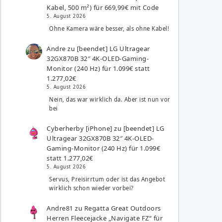
Kabel, 500 m²) für 669,99€ mit Code
5. August 2026
Ohne Kamera wäre besser, als ohne Kabel!
Andre
zu
[beendet] LG Ultragear
32GX870B 32″ 4K-OLED-Gaming-
Monitor (240 Hz) für 1.099€ statt
1.277,02€
5. August 2026
Nein, das war wirklich da. Aber ist nun vor
bei
Cyberherby [iPhone]
zu
[beendet] LG
Ultragear 32GX870B 32″ 4K-OLED-
Gaming-Monitor (240 Hz) für 1.099€
statt 1.277,02€
5. August 2026
Servus, Preisirrtum oder ist das Angebot
wirklich schon wieder vorbei?
Andre81
zu
Regatta Great Outdoors
Herren Fleecejacke „Navigate FZ“ für