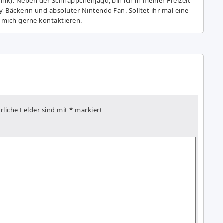
hnik). Neben der Schnäppchenjagd, bin ich in meiner Freizeit
y-Bäckerin und absoluter Nintendo Fan. Solltet ihr mal eine
 mich gerne kontaktieren.
rliche Felder sind mit
*
markiert