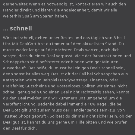
gerne weiter. Wenn es notwendig ist, kontaktieren wir auch den
Händler direkt und klären die Angelegenheit, damit wir alle
weiterhin Spaß am Sparen haben.
… schnell
Wir sind schnell, geben unser Bestes und das täglich von 8 bis 1
Uhr. Mit DealGott bist du immer auf dem aktuellsten Stand. Du
musst weder lange auf die nächsten Deals warten, noch dich
sorgen, dass du einen Deal verpasst. Viele der Rabattaktionen und
Schnäppchen sind befristetet oder binnen weniger Minuten
ausverkauft. Das heißt, du musst bei einigen Deals schnell sein,
denn sonst ist alles weg. Das ist oft der Fall bei Schnäppchen aus
Kategorien wie zum Beispiel Handyverträge, Finanzen, oder
Preisfehler, Gutscheine und Kostenloses. Sollten wir einmal nicht
schnell genug sein und einen Deal nicht rechtzeitig sehen, kannst
du den Deal melden und wir kümmern uns umgehend um die
Veröffentlichung. Bedenke dabei immer die 10% Regel, die bei
DealGott gilt und zudem muss der Händler seriös sein (z.B. von
Trusted Shops geprüft). Solltest du dir mal nicht sicher sein, ob der
Deal gut ist, kannst du uns gerne um Hilfe bitten und wie prüfen
den Deal für dich.