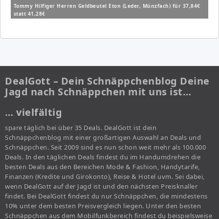
Tommy Hilfiger Herren Geldbeutel Eton (Leder, Münzfach) für 37,84€
statt 41,28€
DealGott – Dein Schnäppchenblog Deine
Jagd nach Schnäppchen mit uns ist…
… vielfältig
spare täglich bei über 35 Deals. DealGott ist dein
Schnäppchenblog mit einer großartigen Auswahl an Deals und
Schnäppchen. Seit 2009 sind es nun schon weit mehr als 100.000
Deals. In den täglichen Deals findest du im Handumdrehen die
besten Deals aus den Bereichen Mode & Fashion, Handytarife,
Finanzen (Kredite und Girokonto), Reise & Hotel uvm. Sei dabei,
wenn DealGott auf der Jagd ist und den nächsten Preisknaller
findet. Bei DealGott findest du nur Schnäppchen, die mindestens
10% unter dem besten Preisvergleich liegen. Unter den besten
Schnäppchen aus dem Mobilfunkbereich findest du beispielsweise