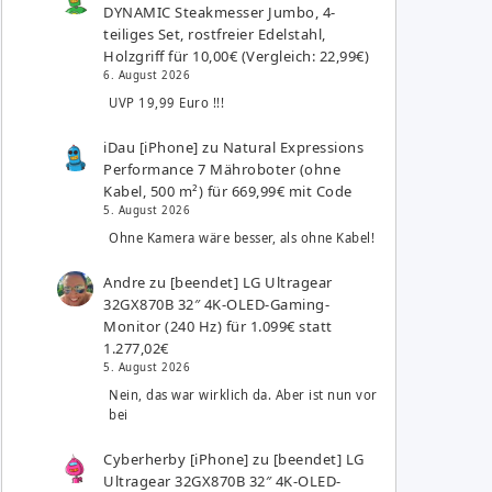
DYNAMIC Steakmesser Jumbo, 4-
teiliges Set, rostfreier Edelstahl,
Holzgriff für 10,00€ (Vergleich: 22,99€)
6. August 2026
UVP 19,99 Euro !!!
iDau [iPhone]
zu
Natural Expressions
Performance 7 Mähroboter (ohne
Kabel, 500 m²) für 669,99€ mit Code
5. August 2026
Ohne Kamera wäre besser, als ohne Kabel!
Andre
zu
[beendet] LG Ultragear
32GX870B 32″ 4K-OLED-Gaming-
Monitor (240 Hz) für 1.099€ statt
1.277,02€
5. August 2026
Nein, das war wirklich da. Aber ist nun vor
bei
Cyberherby [iPhone]
zu
[beendet] LG
Ultragear 32GX870B 32″ 4K-OLED-