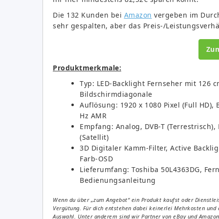
Die 132 Kunden bei
Amazon
vergeben im Durchs
sehr gespalten, aber das Preis-/Leistungsverhä
Zu
Produktmerkmale:
Typ: LED-Backlight Fernseher mit 126 cm
Bildschirmdiagonale
Auflösung: 1920 x 1080 Pixel (Full HD),
Hz AMR
Empfang: Analog, DVB-T (Terrestrisch),
(Satellit)
3D Digitaler Kamm-Filter, Active Backli
Farb-OSD
Lieferumfang: Toshiba 50L4363DG, Fer
Bedienungsanleitung
Wenn du über „zum Angebot“ ein Produkt kaufst oder Dienstleis
Vergütung. Für dich entstehen dabei keinerlei Mehrkosten und 
Auswahl. Unter anderem sind wir Partner von eBay und Amazon. 