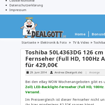
Cookie-Richtlinie
Datenschutzerklärung
Impressum
Home
Bonusd
Startseite
Elektronik & Foto
TV & Video
Toshiba
Toshiba 50L4363DG 126 cm (
Fernseher (Full HD, 100Hz 
für 429,00€
29. Juni 2014
Andrea (Dealgott.de)
| Anzeige
Bei den eBay WOW Wochenangeboten gibt es 
Zoll) LED-Backlight-Fernseher (Full HD, 100Hz
Versand
.
Im Preisvergleich ist dieser Fernseher nicht 
ihr hier mindestens 82,52€ sparen könnt.