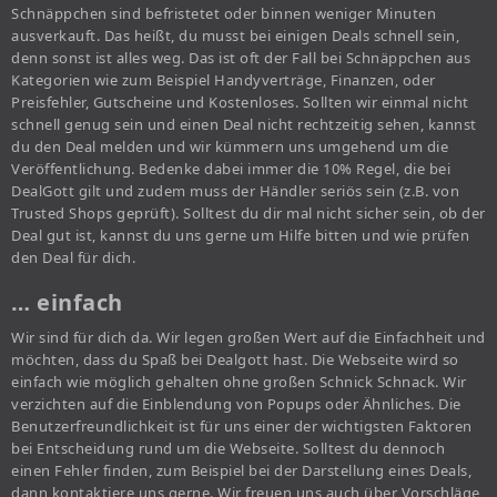
Schnäppchen sind befristetet oder binnen weniger Minuten
ausverkauft. Das heißt, du musst bei einigen Deals schnell sein,
denn sonst ist alles weg. Das ist oft der Fall bei Schnäppchen aus
Kategorien wie zum Beispiel Handyverträge, Finanzen, oder
Preisfehler, Gutscheine und Kostenloses. Sollten wir einmal nicht
schnell genug sein und einen Deal nicht rechtzeitig sehen, kannst
du den Deal melden und wir kümmern uns umgehend um die
Veröffentlichung. Bedenke dabei immer die 10% Regel, die bei
DealGott gilt und zudem muss der Händler seriös sein (z.B. von
Trusted Shops geprüft). Solltest du dir mal nicht sicher sein, ob der
Deal gut ist, kannst du uns gerne um Hilfe bitten und wie prüfen
den Deal für dich.
… einfach
Wir sind für dich da. Wir legen großen Wert auf die Einfachheit und
möchten, dass du Spaß bei Dealgott hast. Die Webseite wird so
einfach wie möglich gehalten ohne großen Schnick Schnack. Wir
verzichten auf die Einblendung von Popups oder Ähnliches. Die
Benutzerfreundlichkeit ist für uns einer der wichtigsten Faktoren
bei Entscheidung rund um die Webseite. Solltest du dennoch
einen Fehler finden, zum Beispiel bei der Darstellung eines Deals,
dann kontaktiere uns gerne. Wir freuen uns auch über Vorschläge