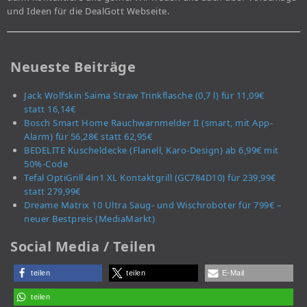
und Ideen für die DealGott Webseite.
Neueste Beiträge
Jack Wolfskin Saima Straw Trinkflasche (0,7 l) für 11,09€
statt 16,14€
Bosch Smart Home Rauchwarnmelder II (smart, mit App-
Alarm) für 56,28€ statt 62,95€
BEDELITE Kuscheldecke (Flanell, Karo-Design) ab 6,99€ mit
50%-Code
Tefal OptiGrill 4in1 XL Kontaktgrill (GC784D10) für 239,99€
statt 279,99€
Dreame Matrix 10 Ultra Saug- und Wischroboter für 799€ –
neuer Bestpreis (MediaMarkt)
Social Media / Teilen
teilen
teilen
E-Mail
teilen