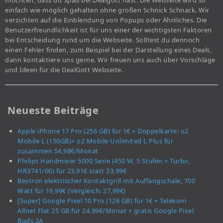
möchten, dass du Spaß bei Dealgott hast. Die Webseite wird so
einfach wie möglich gehalten ohne großen Schnick Schnack. Wir
verzichten auf die Einblendung von Popups oder Ähnliches. Die
Benutzerfreundlichkeit ist für uns einer der wichtigsten Faktoren
bei Entscheidung rund um die Webseite. Solltest du dennoch
einen Fehler finden, zum Beispiel bei der Darstellung eines Deals,
dann kontaktiere uns gerne. Wir freuen uns auch über Vorschläge
und Ideen für die DealGott Webseite.
Neueste Beiträge
Apple iPhone 17 Pro (256 GB) für 1€ + Doppelkarte: o2
Mobile L (150GB)+ o2 Mobile Unlimited L Plus für
zusammen 54,98€/Monat
Philips Handmixer 5000 Serie (450 W, 5 Stufen + Turbo,
HR3741/00) für 23,91€ statt 33,99€
Bestron elektrischer Kontaktgrill mit Auffangschale, 700
Watt für 19,99€ (Vergleich: 27,99€)
[Super] Google Pixel 10 Pro (128 GB) für 1€ + Telekom
Allnet Flat 25 GB für 24,99€/Monat + gratis Google Pixel
Buds 2A