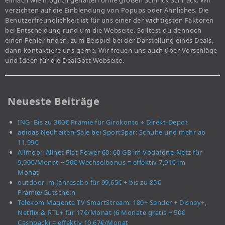
einfach wie möglich gehalten ohne großen Schnick Schnack. Wir
verzichten auf die Einblendung von Popups oder Ähnliches. Die
Benutzerfreundlichkeit ist für uns einer der wichtigsten Faktoren
bei Entscheidung rund um die Webseite. Solltest du dennoch
einen Fehler finden, zum Beispiel bei der Darstellung eines Deals,
dann kontaktiere uns gerne. Wir freuen uns auch über Vorschläge
und Ideen für die DealGott Webseite.
Neueste Beiträge
ING: Bis zu 300€ Prämie für Girokonto + Direkt-Depot
adidas Neuheiten-Sale bei SportSpar: Schuhe und mehr ab
11,99€
Allmobil Allnet Flat Power 60: 60 GB im Vodafone-Netz für
9,99€/Monat + 50€ Wechselbonus = effektiv 7,91€ im
Monat
outdoor im Jahresabo für 99,65€ + bis zu 85€
Prämie/Gutschein
Telekom Magenta TV SmartStream: 180+ Sender + Disney+,
Netflix & RTL+ für 17€/Monat (6 Monate gratis + 50€
Cashback) = effektiv 10,67€/Monat