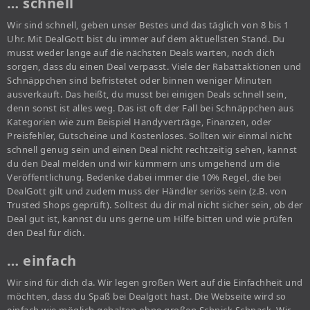
… schnell
Wir sind schnell, geben unser Bestes und das täglich von 8 bis 1
Uhr. Mit DealGott bist du immer auf dem aktuellsten Stand. Du
musst weder lange auf die nächsten Deals warten, noch dich
sorgen, dass du einen Deal verpasst. Viele der Rabattaktionen und
Schnäppchen sind befristetet oder binnen weniger Minuten
ausverkauft. Das heißt, du musst bei einigen Deals schnell sein,
denn sonst ist alles weg. Das ist oft der Fall bei Schnäppchen aus
Kategorien wie zum Beispiel Handyverträge, Finanzen, oder
Preisfehler, Gutscheine und Kostenloses. Sollten wir einmal nicht
schnell genug sein und einen Deal nicht rechtzeitig sehen, kannst
du den Deal melden und wir kümmern uns umgehend um die
Veröffentlichung. Bedenke dabei immer die 10% Regel, die bei
DealGott gilt und zudem muss der Händler seriös sein (z.B. von
Trusted Shops geprüft). Solltest du dir mal nicht sicher sein, ob der
Deal gut ist, kannst du uns gerne um Hilfe bitten und wie prüfen
den Deal für dich.
… einfach
Wir sind für dich da. Wir legen großen Wert auf die Einfachheit und
möchten, dass du Spaß bei Dealgott hast. Die Webseite wird so