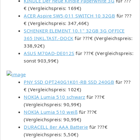
KINDLE Der neue Kindle Paperwhite 3G
für ???
€ (Vergleichspreis: 169€)
ACER Aspire SW5-011 SWITCH 10 32GB
für ???
€ (Vergleichspreis: 347,46€)
SCHENKER ELEMENT 10.1" 32GB 3G OFFICE
365 INKL.TAST.-DOCK
für ???€ (Vergleichspreis:
338,92€)
ASUS M70AD-DE012S
für ???€ (Vergleichspreis:
sonst 903,99€)
PNY SSD OPT240G1K01-RB SSD 240GB
für ???
€ (Vergleichspreis: 102€)
NOKIA Lumia 510 schwarz
für ???€
(Vergleichspreis: 90,99€)
NOKIA Lumia 510 weiß
für ???€
(Vergleichspreis: 90,99€)
DURACELL 8er AAA Batterie
für ???€
(Vergleichspreis: 5,50€)