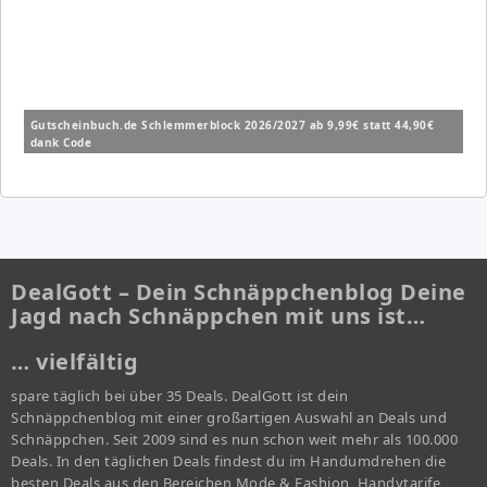
Gutscheinbuch.de Schlemmerblock 2026/2027 ab 9,99€ statt 44,90€
dank Code
DealGott – Dein Schnäppchenblog Deine
Jagd nach Schnäppchen mit uns ist…
… vielfältig
spare täglich bei über 35 Deals. DealGott ist dein
Schnäppchenblog mit einer großartigen Auswahl an Deals und
Schnäppchen. Seit 2009 sind es nun schon weit mehr als 100.000
Deals. In den täglichen Deals findest du im Handumdrehen die
besten Deals aus den Bereichen Mode & Fashion, Handytarife,