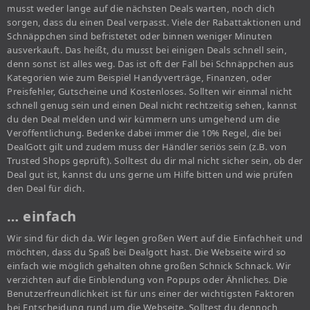
musst weder lange auf die nächsten Deals warten, noch dich
sorgen, dass du einen Deal verpasst. Viele der Rabattaktionen und
Schnäppchen sind befristetet oder binnen weniger Minuten
ausverkauft. Das heißt, du musst bei einigen Deals schnell sein,
denn sonst ist alles weg. Das ist oft der Fall bei Schnäppchen aus
Kategorien wie zum Beispiel Handyverträge, Finanzen, oder
Preisfehler, Gutscheine und Kostenloses. Sollten wir einmal nicht
schnell genug sein und einen Deal nicht rechtzeitig sehen, kannst
du den Deal melden und wir kümmern uns umgehend um die
Veröffentlichung. Bedenke dabei immer die 10% Regel, die bei
DealGott gilt und zudem muss der Händler seriös sein (z.B. von
Trusted Shops geprüft). Solltest du dir mal nicht sicher sein, ob der
Deal gut ist, kannst du uns gerne um Hilfe bitten und wie prüfen
den Deal für dich.
… einfach
Wir sind für dich da. Wir legen großen Wert auf die Einfachheit und
möchten, dass du Spaß bei Dealgott hast. Die Webseite wird so
einfach wie möglich gehalten ohne großen Schnick Schnack. Wir
verzichten auf die Einblendung von Popups oder Ähnliches. Die
Benutzerfreundlichkeit ist für uns einer der wichtigsten Faktoren
bei Entscheidung rund um die Webseite. Solltest du dennoch