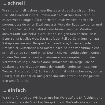
… schnell
Wir sind schnell, geben unser Bestes und das täglich von 8 bis 1
Uhr. Mit DealGott bist du immer auf dem aktuellsten Stand. Du
musst weder lange auf die nächsten Deals warten, noch dich
sorgen, dass du einen Deal verpasst. Viele der Rabattaktionen und
Schnäppchen sind befristetet oder binnen weniger Minuten
ausverkauft. Das heißt, du musst bei einigen Deals schnell sein,
denn sonst ist alles weg. Das ist oft der Fall bei Schnäppchen aus
Kategorien wie zum Beispiel Handyverträge, Finanzen, oder
Preisfehler, Gutscheine und Kostenloses. Sollten wir einmal nicht
schnell genug sein und einen Deal nicht rechtzeitig sehen, kannst
du den Deal melden und wir kümmern uns umgehend um die
Veröffentlichung. Bedenke dabei immer die 10% Regel, die bei
DealGott gilt und zudem muss der Händler seriös sein (z.B. von
Trusted Shops geprüft). Solltest du dir mal nicht sicher sein, ob der
Deal gut ist, kannst du uns gerne um Hilfe bitten und wie prüfen
den Deal für dich.
… einfach
Wir sind für dich da. Wir legen großen Wert auf die Einfachheit und
möchten, dass du Spaß bei Dealgott hast. Die Webseite wird so