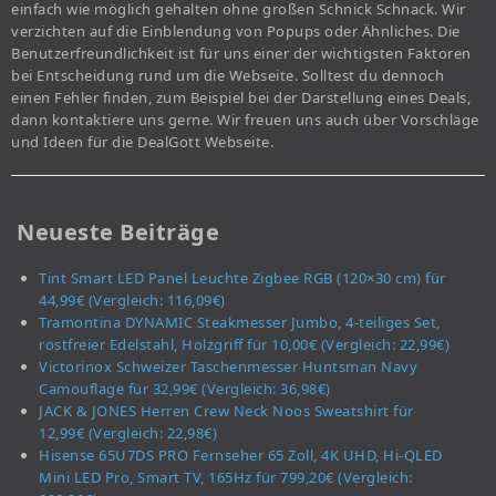
einfach wie möglich gehalten ohne großen Schnick Schnack. Wir
verzichten auf die Einblendung von Popups oder Ähnliches. Die
Benutzerfreundlichkeit ist für uns einer der wichtigsten Faktoren
bei Entscheidung rund um die Webseite. Solltest du dennoch
einen Fehler finden, zum Beispiel bei der Darstellung eines Deals,
dann kontaktiere uns gerne. Wir freuen uns auch über Vorschläge
und Ideen für die DealGott Webseite.
Neueste Beiträge
Tint Smart LED Panel Leuchte Zigbee RGB (120×30 cm) für
44,99€ (Vergleich: 116,09€)
Tramontina DYNAMIC Steakmesser Jumbo, 4-teiliges Set,
rostfreier Edelstahl, Holzgriff für 10,00€ (Vergleich: 22,99€)
Victorinox Schweizer Taschenmesser Huntsman Navy
Camouflage für 32,99€ (Vergleich: 36,98€)
JACK & JONES Herren Crew Neck Noos Sweatshirt für
12,99€ (Vergleich: 22,98€)
Hisense 65U7DS PRO Fernseher 65 Zoll, 4K UHD, Hi-QLED
Mini LED Pro, Smart TV, 165Hz für 799,20€ (Vergleich: