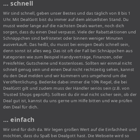
… schnell
Wir sind schnell, geben unser Bestes und das täglich von 8 bis 1
Uhr. Mit DealGott bist du immer auf dem aktuellsten Stand. Du
musst weder lange auf die nächsten Deals warten, noch dich
sorgen, dass du einen Deal verpasst. Viele der Rabattaktionen und
Schnäppchen sind befristetet oder binnen weniger Minuten
ausverkauft. Das heißt, du musst bei einigen Deals schnell sein,
denn sonst ist alles weg. Das ist oft der Fall bei Schnäppchen aus
Kategorien wie zum Beispiel Handyverträge, Finanzen, oder
Preisfehler, Gutscheine und Kostenloses. Sollten wir einmal nicht
schnell genug sein und einen Deal nicht rechtzeitig sehen, kannst
du den Deal melden und wir kümmern uns umgehend um die
Veröffentlichung. Bedenke dabei immer die 10% Regel, die bei
DealGott gilt und zudem muss der Händler seriös sein (z.B. von
Trusted Shops geprüft). Solltest du dir mal nicht sicher sein, ob der
Deal gut ist, kannst du uns gerne um Hilfe bitten und wie prüfen
den Deal für dich.
… einfach
Wir sind für dich da. Wir legen großen Wert auf die Einfachheit und
möchten, dass du Spaß bei Dealgott hast. Die Webseite wird so