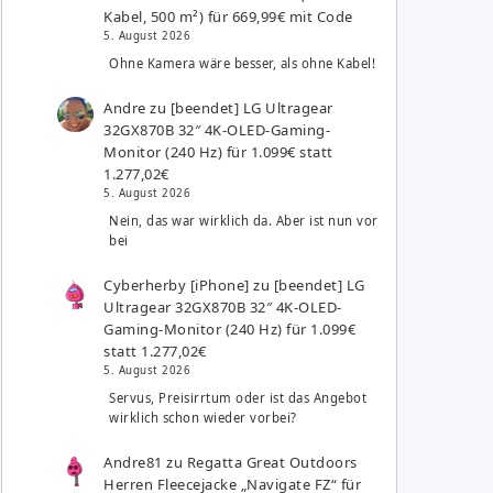
Kabel, 500 m²) für 669,99€ mit Code
5. August 2026
Ohne Kamera wäre besser, als ohne Kabel!
Andre
zu
[beendet] LG Ultragear
32GX870B 32″ 4K-OLED-Gaming-
Monitor (240 Hz) für 1.099€ statt
1.277,02€
5. August 2026
Nein, das war wirklich da. Aber ist nun vor
bei
Cyberherby [iPhone]
zu
[beendet] LG
Ultragear 32GX870B 32″ 4K-OLED-
Gaming-Monitor (240 Hz) für 1.099€
statt 1.277,02€
5. August 2026
Servus, Preisirrtum oder ist das Angebot
wirklich schon wieder vorbei?
Andre81
zu
Regatta Great Outdoors
Herren Fleecejacke „Navigate FZ“ für