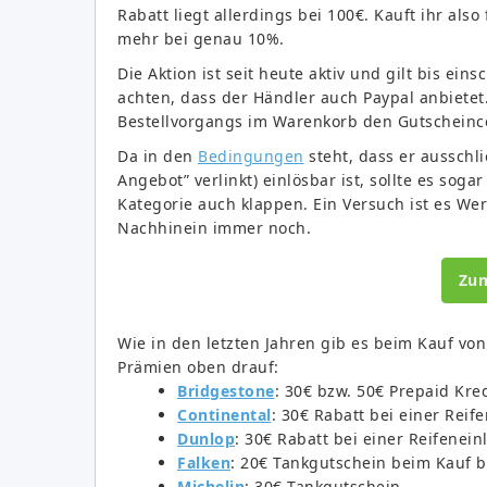
Rabatt liegt allerdings bei 100€. Kauft ihr also
mehr bei genau 10%.
Die Aktion ist seit heute aktiv und gilt bis eins
achten, dass der Händler auch Paypal anbietet
Bestellvorgangs im Warenkorb den Gutschein
Da in den
Bedingungen
steht, dass er ausschli
Angebot” verlinkt) einlösbar ist, sollte es sog
Kategorie auch klappen. Ein Versuch ist es Wer
Nachhinein immer noch.
Zu
Wie in den letzten Jahren gib es beim Kauf vo
Prämien oben drauf:
Bridgestone
: 30€ bzw. 50€ Prepaid Kre
Continental
: 30€ Rabatt bei einer Rei
Dunlop
: 30€ Rabatt bei einer Reifenei
Falken
: 20€ Tankgutschein beim Kauf 
Michelin
: 30€ Tankgutschein