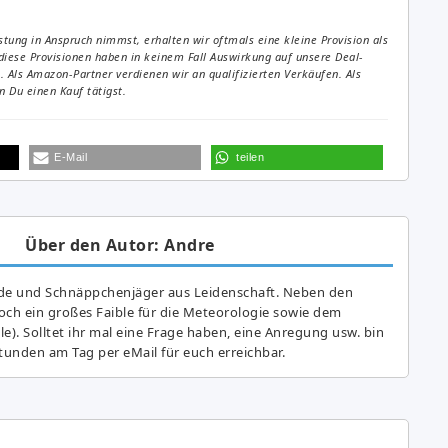
tung in Anspruch nimmst, erhalten wir oftmals eine kleine Provision als
diese Provisionen haben in keinem Fall Auswirkung auf unsere Deal-
Als Amazon-Partner verdienen wir an qualifizierten Verkäufen. Als
 Du einen Kauf tätigst.
E-Mail
teilen
Über den Autor: Andre
de und Schnäppchenjäger aus Leidenschaft. Neben den
ch ein großes Fai­ble für die Meteorologie sowie dem
e). Solltet ihr mal eine Frage haben, eine Anregung usw. bin
tunden am Tag per eMail für euch erreichbar.