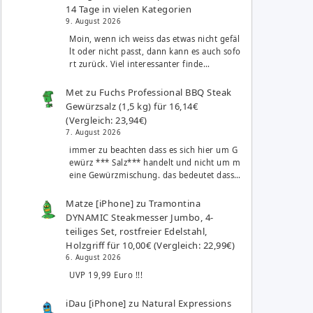
14 Tage in vielen Kategorien
9. August 2026
Moin, wenn ich weiss das etwas nicht gefäl
lt oder nicht passt, dann kann es auch sofo
rt zurück. Viel interessanter finde…
Met
zu
Fuchs Professional BBQ Steak
Gewürzsalz (1,5 kg) für 16,14€
(Vergleich: 23,94€)
7. August 2026
immer zu beachten dass es sich hier um G
ewürz *** Salz*** handelt und nicht um m
eine Gewürzmischung. das bedeutet dass…
Matze [iPhone]
zu
Tramontina
DYNAMIC Steakmesser Jumbo, 4-
teiliges Set, rostfreier Edelstahl,
Holzgriff für 10,00€ (Vergleich: 22,99€)
6. August 2026
UVP 19,99 Euro !!!
iDau [iPhone]
zu
Natural Expressions