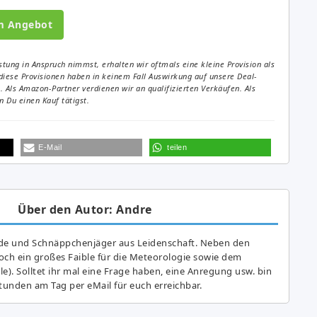
m Angebot
tung in Anspruch nimmst, erhalten wir oftmals eine kleine Provision als
diese Provisionen haben in keinem Fall Auswirkung auf unsere Deal-
Als Amazon-Partner verdienen wir an qualifizierten Verkäufen. Als
 Du einen Kauf tätigst.
E-Mail
teilen
Über den Autor: Andre
de und Schnäppchenjäger aus Leidenschaft. Neben den
ch ein großes Fai­ble für die Meteorologie sowie dem
e). Solltet ihr mal eine Frage haben, eine Anregung usw. bin
tunden am Tag per eMail für euch erreichbar.