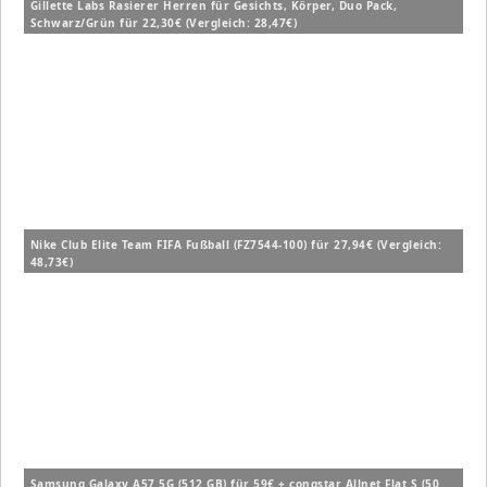
Gillette Labs Rasierer Herren für Gesichts, Körper, Duo Pack,
Schwarz/Grün für 22,30€ (Vergleich: 28,47€)
Nike Club Elite Team FIFA Fußball (FZ7544-100) für 27,94€ (Vergleich:
48,73€)
Samsung Galaxy A57 5G (512 GB) für 59€ + congstar Allnet Flat S (50