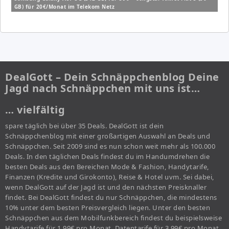
GB) für 20€/Monat im Telekom Netz
DealGott – Dein Schnäppchenblog Deine
Jagd nach Schnäppchen mit uns ist…
… vielfältig
spare täglich bei über 35 Deals. DealGott ist dein
Schnäppchenblog mit einer großartigen Auswahl an Deals und
Schnäppchen. Seit 2009 sind es nun schon weit mehr als 100.000
Deals. In den täglichen Deals findest du im Handumdrehen die
besten Deals aus den Bereichen Mode & Fashion, Handytarife,
Finanzen (Kredite und Girokonto), Reise & Hotel uvm. Sei dabei,
wenn DealGott auf der Jagd ist und den nächsten Preisknaller
findet. Bei DealGott findest du nur Schnäppchen, die mindestens
10% unter dem besten Preisvergleich liegen. Unter den besten
Schnäppchen aus dem Mobilfunkbereich findest du beispielsweise
Handytarife für 1,99€ pro Monat, Datentarife für 3,99€ pro Monat