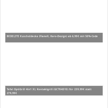
BEDELITE Kuscheldecke (Flanell, Karo-Design) ab 6,99€ mit 50%-Code
Tefal OptiGrill 4in1 XL Kontaktgrill (GC784D10) für 239,99€ statt
279,99€