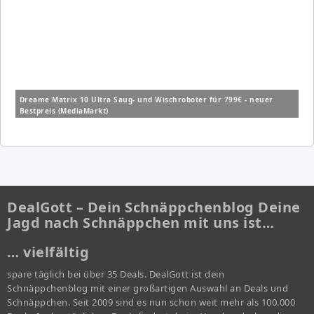
Dreame Matrix 10 Ultra Saug- und Wischroboter für 799€ - neuer
Bestpreis (MediaMarkt)
DealGott – Dein Schnäppchenblog Deine
Jagd nach Schnäppchen mit uns ist…
… vielfältig
spare täglich bei über 35 Deals. DealGott ist dein
Schnäppchenblog mit einer großartigen Auswahl an Deals und
Schnäppchen. Seit 2009 sind es nun schon weit mehr als 100.000