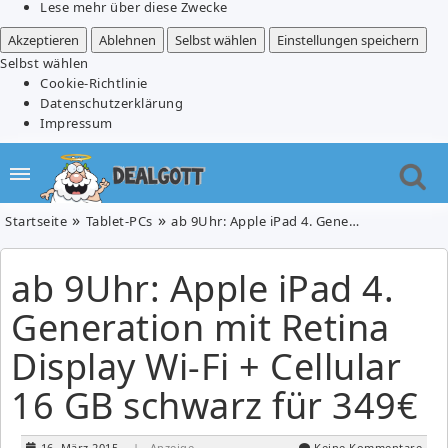
Lese mehr über diese Zwecke
Akzeptieren
Ablehnen
Selbst wählen
Einstellungen speichern
Selbst wählen
Cookie-Richtlinie
Datenschutzerklärung
Impressum
Startseite
Tablet-PCs
ab 9Uhr: Apple iPad 4. Ge­ne­ra­ti­on mit Retina Dis­play Wi-Fi + Cel­lu­lar 16 GB schwarz für 349€
ab 9Uhr: Apple iPad 4.
Ge­ne­ra­ti­on mit Retina
Dis­play Wi-Fi + Cel­lu­lar
16 GB schwarz für 349€
16. März 2015
| Anzeige
Keine Kommentare