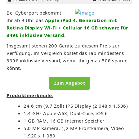
Bei Cyberport bekommt
ihr ab 9 Uhr das
Apple iPad 4. Ge­ne­ra­ti­on mit
Retina Dis­play Wi-Fi + Cel­lu­lar 16 GB schwarz für
349€ inklusive Versand
.
Insgesamt stehen 200 Geräte zu diesem Preis zur
Verfügung. Im Vergleich kostet das Tab mindestens
399€ inklusive Versand, womit ihr genau 50€ sparen
könnt.
Zum Angebot
Produktmerkmale:
24,6 cm (9,7 Zoll) IPS Display (2.048 x 1.536)
1,4 GHz Apple-A6X, Dual-Core, iOS 6
1 GB RAM, 16 GB interner Speicher
5,0 MP Kamera, 1,2 MP Frontkamera, Video
1.920 x 1.080