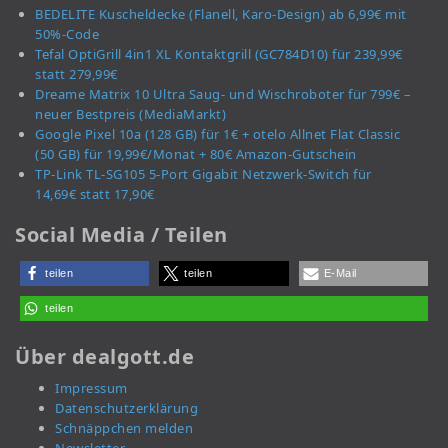
BEDELITE Kuscheldecke (Flanell, Karo-Design) ab 6,99€ mit
50%-Code
Tefal OptiGrill 4in1 XL Kontaktgrill (GC784D10) für 239,99€
statt 279,99€
Dreame Matrix 10 Ultra Saug- und Wischroboter für 799€ –
neuer Bestpreis (MediaMarkt)
Google Pixel 10a (128 GB) für 1€ + otelo Allnet Flat Classic
(50 GB) für 19,99€/Monat + 80€ Amazon-Gutschein
TP-Link TL-SG105 5-Port Gigabit Netzwerk-Switch für
14,69€ statt 17,90€
Social Media / Teilen
teilen
teilen
E-Mail
teilen
Über dealgott.de
Impressum
Datenschutzerklärung
Schnäppchen melden