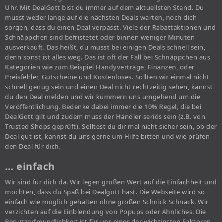
Uhr. Mit DealGott bist du immer auf dem aktuellsten Stand. Du
musst weder lange auf die nächsten Deals warten, noch dich
sorgen, dass du einen Deal verpasst. Viele der Rabattaktionen und
Schnäppchen sind befristetet oder binnen weniger Minuten
ausverkauft. Das heißt, du musst bei einigen Deals schnell sein,
denn sonst ist alles weg. Das ist oft der Fall bei Schnäppchen aus
Kategorien wie zum Beispiel Handyverträge, Finanzen, oder
Preisfehler, Gutscheine und Kostenloses. Sollten wir einmal nicht
schnell genug sein und einen Deal nicht rechtzeitig sehen, kannst
du den Deal melden und wir kümmern uns umgehend um die
Veröffentlichung. Bedenke dabei immer die 10% Regel, die bei
DealGott gilt und zudem muss der Händler seriös sein (z.B. von
Trusted Shops geprüft). Solltest du dir mal nicht sicher sein, ob der
Deal gut ist, kannst du uns gerne um Hilfe bitten und wie prüfen
den Deal für dich.
… einfach
Wir sind für dich da. Wir legen großen Wert auf die Einfachheit und
möchten, dass du Spaß bei Dealgott hast. Die Webseite wird so
einfach wie möglich gehalten ohne großen Schnick Schnack. Wir
verzichten auf die Einblendung von Popups oder Ähnliches. Die
Benutzerfreundlichkeit ist für uns einer der wichtigsten Faktoren