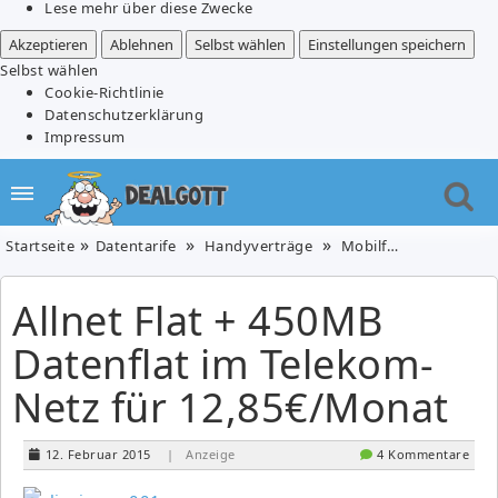
Lese mehr über diese Zwecke
Akzeptieren
Ablehnen
Selbst wählen
Einstellungen speichern
Selbst wählen
Cookie-Richtlinie
Datenschutzerklärung
Impressum
Startseite
Datentarife
Handyverträge
Mobilfunk
Allnet F
Allnet Flat + 450MB
Datenflat im Telekom-
Netz für 12,85€/Monat
12. Februar 2015
| Anzeige
4 Kommentare