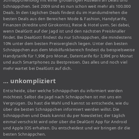
Schnäppchenblog mit einer großartigen Auswahl an Deals und
Schnäppchen. Seit 2009 sind es nun schon weit mehr als 100.000
Deals. In den täglichen Deals findest du im Handumdrehen die
besten Deals aus den Bereichen Mode & Fashion, Handytarife,
Finanzen (Kredite und Girokonto), Reise & Hotel uvm. Sei dabei,
wenn DealGott auf der Jagd ist und den nächsten Preisknaller
findet. Bei DealGott findest du nur Schnäppchen, die mindestens
10% unter dem besten Preisvergleich liegen. Unter den besten
Schnäppchen aus dem Mobilfunkbereich findest du beispielsweise
Handytarife für 1,99€ pro Monat, Datentarife für 3,99€ pro Monat
und auch Smartphones zu Bestpreisen. Das alles und noch viel
mehr wartet bei DealGott auf dich.
… unkompliziert
Entscheide, über welche Schnäppchen du informiert werden
möchtest. Selbst die Jagd nach Schnäppchen ist mit uns ein
Vergnügen. Du hast die Wahl und kannst so entscheide, wie du
über die besten Schnäppchen informiert werden willst. Die
Schnäppchen und Deals kannst du per Newsletter, der täglich
einmal verschickt wird oder über die DealGott App für Android
und Apple IOS erhalten. Du entscheidest und wir bringen dir die
besten Schnäppchen.