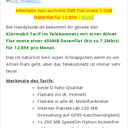
Alternativ nun auch mit SMS Flat sowie 1,5GB
Datenflat für 22,85€ –
KLICK
Bei Handybude.de bekommt ihr gerade den
Klarmo
bil Tarif im Telekomnetz mit einer Allnet
Flat sowie einer 450MB Datenflat (bis zu 7.2Mbit)
für 12,85€ pro Monat
.
Das ist natürlich kein super Schnäppchen wenn es um
Allnet-Flats geht, aber das Telekomnetz ist immer sehr
teuer.
Merkmale des Tarifs:
beste D-Netz-Qualität
Flatrate ins dt. Festnetz
Flatrate in alle dt. Mobilfunknetze
Internet-Flatrate (ab 250 MB
Drosselung auf GPRS-Geschwindigkeit)
1x 200 MB SpeedOn Option kostenfrei