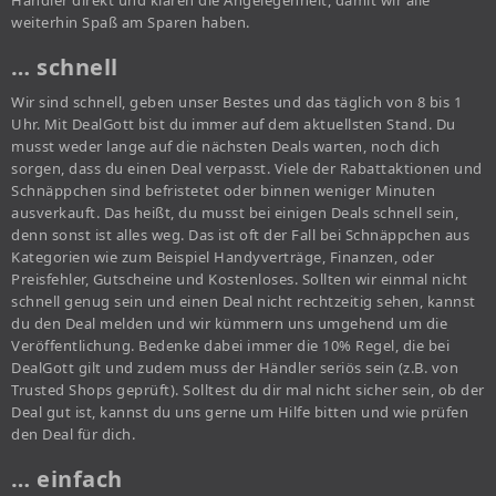
Händler direkt und klären die Angelegenheit, damit wir alle
weiterhin Spaß am Sparen haben.
… schnell
Wir sind schnell, geben unser Bestes und das täglich von 8 bis 1
Uhr. Mit DealGott bist du immer auf dem aktuellsten Stand. Du
musst weder lange auf die nächsten Deals warten, noch dich
sorgen, dass du einen Deal verpasst. Viele der Rabattaktionen und
Schnäppchen sind befristetet oder binnen weniger Minuten
ausverkauft. Das heißt, du musst bei einigen Deals schnell sein,
denn sonst ist alles weg. Das ist oft der Fall bei Schnäppchen aus
Kategorien wie zum Beispiel Handyverträge, Finanzen, oder
Preisfehler, Gutscheine und Kostenloses. Sollten wir einmal nicht
schnell genug sein und einen Deal nicht rechtzeitig sehen, kannst
du den Deal melden und wir kümmern uns umgehend um die
Veröffentlichung. Bedenke dabei immer die 10% Regel, die bei
DealGott gilt und zudem muss der Händler seriös sein (z.B. von
Trusted Shops geprüft). Solltest du dir mal nicht sicher sein, ob der
Deal gut ist, kannst du uns gerne um Hilfe bitten und wie prüfen
den Deal für dich.
… einfach