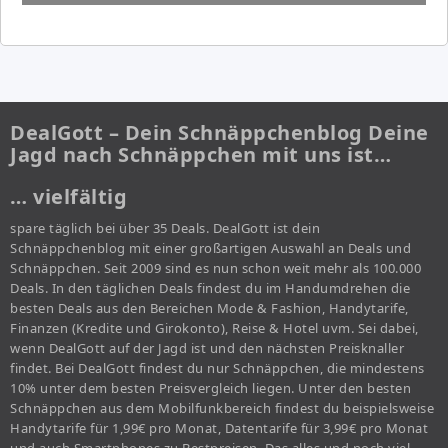
DealGott – Dein Schnäppchenblog Deine
Jagd nach Schnäppchen mit uns ist…
… vielfältig
spare täglich bei über 35 Deals. DealGott ist dein
Schnäppchenblog mit einer großartigen Auswahl an Deals und
Schnäppchen. Seit 2009 sind es nun schon weit mehr als 100.000
Deals. In den täglichen Deals findest du im Handumdrehen die
besten Deals aus den Bereichen Mode & Fashion, Handytarife,
Finanzen (Kredite und Girokonto), Reise & Hotel uvm. Sei dabei,
wenn DealGott auf der Jagd ist und den nächsten Preisknaller
findet. Bei DealGott findest du nur Schnäppchen, die mindestens
10% unter dem besten Preisvergleich liegen. Unter den besten
Schnäppchen aus dem Mobilfunkbereich findest du beispielsweise
Handytarife für 1,99€ pro Monat, Datentarife für 3,99€ pro Monat