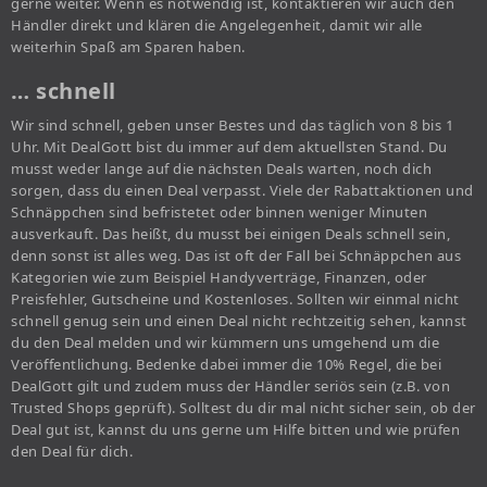
gerne weiter. Wenn es notwendig ist, kontaktieren wir auch den
Händler direkt und klären die Angelegenheit, damit wir alle
weiterhin Spaß am Sparen haben.
… schnell
Wir sind schnell, geben unser Bestes und das täglich von 8 bis 1
Uhr. Mit DealGott bist du immer auf dem aktuellsten Stand. Du
musst weder lange auf die nächsten Deals warten, noch dich
sorgen, dass du einen Deal verpasst. Viele der Rabattaktionen und
Schnäppchen sind befristetet oder binnen weniger Minuten
ausverkauft. Das heißt, du musst bei einigen Deals schnell sein,
denn sonst ist alles weg. Das ist oft der Fall bei Schnäppchen aus
Kategorien wie zum Beispiel Handyverträge, Finanzen, oder
Preisfehler, Gutscheine und Kostenloses. Sollten wir einmal nicht
schnell genug sein und einen Deal nicht rechtzeitig sehen, kannst
du den Deal melden und wir kümmern uns umgehend um die
Veröffentlichung. Bedenke dabei immer die 10% Regel, die bei
DealGott gilt und zudem muss der Händler seriös sein (z.B. von
Trusted Shops geprüft). Solltest du dir mal nicht sicher sein, ob der
Deal gut ist, kannst du uns gerne um Hilfe bitten und wie prüfen
den Deal für dich.