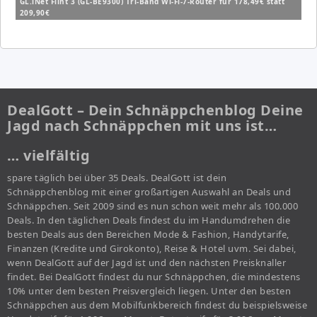
GL.iNet Flint 3 (GL-BE9300) Tri-Band Wi-Fi-7-Router für 178,49€ statt
209,90€
DealGott – Dein Schnäppchenblog Deine
Jagd nach Schnäppchen mit uns ist…
… vielfältig
spare täglich bei über 35 Deals. DealGott ist dein
Schnäppchenblog mit einer großartigen Auswahl an Deals und
Schnäppchen. Seit 2009 sind es nun schon weit mehr als 100.000
Deals. In den täglichen Deals findest du im Handumdrehen die
besten Deals aus den Bereichen Mode & Fashion, Handytarife,
Finanzen (Kredite und Girokonto), Reise & Hotel uvm. Sei dabei,
wenn DealGott auf der Jagd ist und den nächsten Preisknaller
findet. Bei DealGott findest du nur Schnäppchen, die mindestens
10% unter dem besten Preisvergleich liegen. Unter den besten
Schnäppchen aus dem Mobilfunkbereich findest du beispielsweise