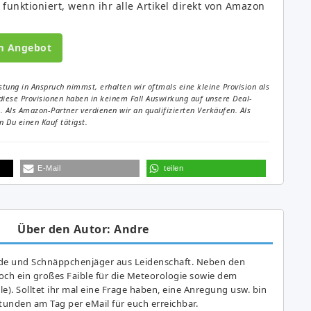
 funktioniert, wenn ihr alle Artikel direkt von Amazon
m Angebot
tung in Anspruch nimmst, erhalten wir oftmals eine kleine Provision als
diese Provisionen haben in keinem Fall Auswirkung auf unsere Deal-
Als Amazon-Partner verdienen wir an qualifizierten Verkäufen. Als
 Du einen Kauf tätigst.
E-Mail
teilen
Über den Autor: Andre
de und Schnäppchenjäger aus Leidenschaft. Neben den
ch ein großes Fai­ble für die Meteorologie sowie dem
e). Solltet ihr mal eine Frage haben, eine Anregung usw. bin
tunden am Tag per eMail für euch erreichbar.