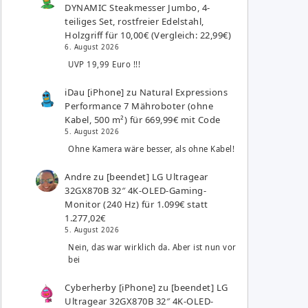
DYNAMIC Steakmesser Jumbo, 4-
teiliges Set, rostfreier Edelstahl,
Holzgriff für 10,00€ (Vergleich: 22,99€)
6. August 2026
UVP 19,99 Euro !!!
iDau [iPhone]
zu
Natural Expressions
Performance 7 Mähroboter (ohne
Kabel, 500 m²) für 669,99€ mit Code
5. August 2026
Ohne Kamera wäre besser, als ohne Kabel!
Andre
zu
[beendet] LG Ultragear
32GX870B 32″ 4K-OLED-Gaming-
Monitor (240 Hz) für 1.099€ statt
1.277,02€
5. August 2026
Nein, das war wirklich da. Aber ist nun vor
bei
Cyberherby [iPhone]
zu
[beendet] LG
Ultragear 32GX870B 32″ 4K-OLED-