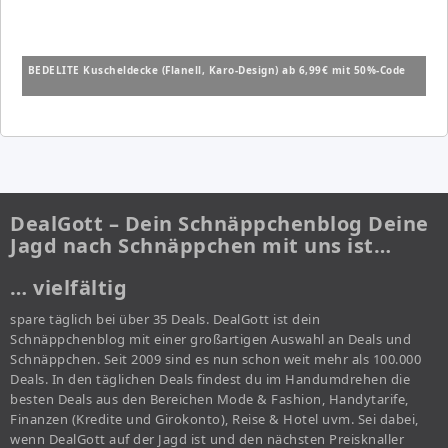
BEDELITE Kuscheldecke (Flanell, Karo-Design) ab 6,99€ mit 50%-Code
DealGott – Dein Schnäppchenblog Deine
Jagd nach Schnäppchen mit uns ist…
… vielfältig
spare täglich bei über 35 Deals. DealGott ist dein
Schnäppchenblog mit einer großartigen Auswahl an Deals und
Schnäppchen. Seit 2009 sind es nun schon weit mehr als 100.000
Deals. In den täglichen Deals findest du im Handumdrehen die
besten Deals aus den Bereichen Mode & Fashion, Handytarife,
Finanzen (Kredite und Girokonto), Reise & Hotel uvm. Sei dabei,
wenn DealGott auf der Jagd ist und den nächsten Preisknaller