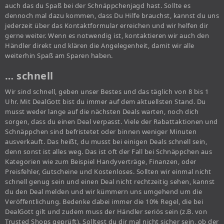
auch das du Spaß bei der Schnäppchenjagd hast. Sollte es
dennoch mal dazu kommen, dass Du Hilfe brauchst, kannst du uns
jederzeit über das Kontaktformular erreichen und wir helfen dir
gerne weiter. Wenn es notwendig ist, kontaktieren wir auch den
Händler direkt und klären die Angelegenheit, damit wir alle
weiterhin Spaß am Sparen haben.
… schnell
Wir sind schnell, geben unser Bestes und das täglich von 8 bis 1
Uhr. Mit DealGott bist du immer auf dem aktuellsten Stand. Du
musst weder lange auf die nächsten Deals warten, noch dich
sorgen, dass du einen Deal verpasst. Viele der Rabattaktionen und
Schnäppchen sind befristetet oder binnen weniger Minuten
ausverkauft. Das heißt, du musst bei einigen Deals schnell sein,
denn sonst ist alles weg. Das ist oft der Fall bei Schnäppchen aus
Kategorien wie zum Beispiel Handyverträge, Finanzen, oder
Preisfehler, Gutscheine und Kostenloses. Sollten wir einmal nicht
schnell genug sein und einen Deal nicht rechtzeitig sehen, kannst
du den Deal melden und wir kümmern uns umgehend um die
Veröffentlichung. Bedenke dabei immer die 10% Regel, die bei
DealGott gilt und zudem muss der Händler seriös sein (z.B. von
Trusted Shops geprüft). Solltest du dir mal nicht sicher sein, ob der