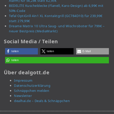
Alarm) für 56,28€ statt 62,95€
BEDELITE Kuscheldecke (Flanell, Karo-Design) ab 6,99€ mit
50%-Code
Tefal OptiGrill 4in1 XL Kontaktgrill (GC784D10) für 239,99€
statt 279,99€
Dreame Matrix 10 Ultra Saug- und Wischroboter für 799€ –
neuer Bestpreis (MediaMarkt)
Social Media / Teilen
teilen
teilen
E-Mail
teilen
Über dealgott.de
Impressum
Datenschutzerklärung
Schnäppchen melden
Newsletter
dealhai.de – Deals & Schnäppchen