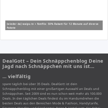
[wieder da] waipu.tv + Netflix: 50% Rabatt für 12 Monate auf diverse
Pakete
DealGott – Dein Schnäppchenblog Deine
Jagd nach Schnäppchen mit uns ist…
… vielfältig
spare täglich bei über 35 Deals. DealGott ist dein
Schnäppchenblog mit einer großartigen Auswahl an Deals und
Schnäppchen. Seit 2009 sind es nun schon weit mehr als 100.000
Deals. In den täglichen Deals findest du im Handumdrehen die
besten Deals aus den Bereichen Mode & Fashion, Handytarife,