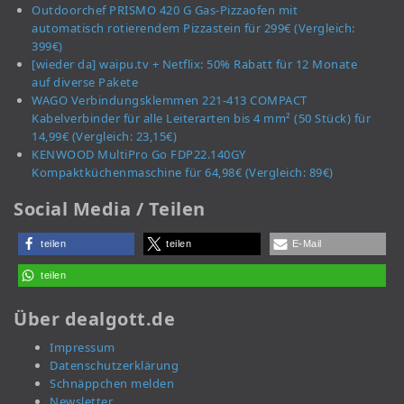
Outdoorchef PRISMO 420 G Gas-Pizzaofen mit
automatisch rotierendem Pizzastein für 299€ (Vergleich:
399€)
[wieder da] waipu.tv + Netflix: 50% Rabatt für 12 Monate
auf diverse Pakete
WAGO Verbindungsklemmen 221-413 COMPACT
Kabelverbinder für alle Leiterarten bis 4 mm² (50 Stück) für
14,99€ (Vergleich: 23,15€)
KENWOOD MultiPro Go FDP22.140GY
Kompaktküchenmaschine für 64,98€ (Vergleich: 89€)
Social Media / Teilen
teilen
teilen
E-Mail
teilen
Über dealgott.de
Impressum
Datenschutzerklärung
Schnäppchen melden
Newsletter