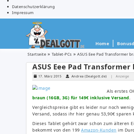
Datenschutzerklärung
Impressum
Home
Bonusd
Startseite
Tablet-PCs
ASUS Eee Pad Transformer bra
ASUS Eee Pad Transformer b
17. März 2015
Andrea (Dealgott.de)
| Anzeige
Als erstes 
braun (16GB, 3G) für 149€ inklusive Versand
.
Vergleichspreise gibt es leider nur noch wenige
Versand, sodass ihr hier genau 53,90€ sparen 
Dieses Tablet gehört zwar schon zum älteren E
bekommt von den 199
Amazon-Kunden
im Durc