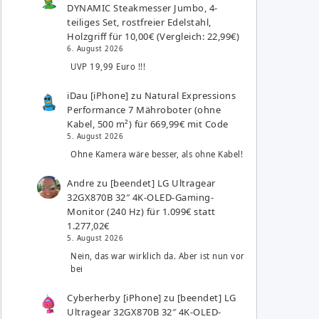
DYNAMIC Steakmesser Jumbo, 4-
teiliges Set, rostfreier Edelstahl,
Holzgriff für 10,00€ (Vergleich: 22,99€)
6. August 2026
UVP 19,99 Euro !!!
iDau [iPhone]
zu
Natural Expressions
Performance 7 Mähroboter (ohne
Kabel, 500 m²) für 669,99€ mit Code
5. August 2026
Ohne Kamera wäre besser, als ohne Kabel!
Andre
zu
[beendet] LG Ultragear
32GX870B 32″ 4K-OLED-Gaming-
Monitor (240 Hz) für 1.099€ statt
1.277,02€
5. August 2026
Nein, das war wirklich da. Aber ist nun vor
bei
Cyberherby [iPhone]
zu
[beendet] LG
Ultragear 32GX870B 32″ 4K-OLED-