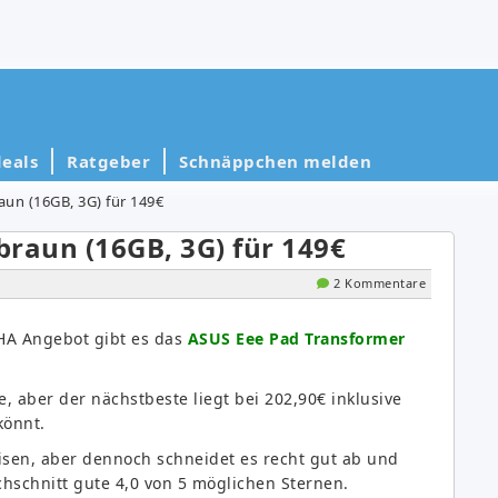
eals
Ratgeber
Schnäppchen melden
un (16GB, 3G) für 149€
raun (16GB, 3G) für 149€
2 Kommentare
OHA Angebot gibt es das
ASUS Eee Pad Transformer
, aber der nächstbeste liegt bei 202,90€ inklusive
könnt.
isen, aber dennoch schneidet es recht gut ab und
hschnitt gute 4,0 von 5 möglichen Sternen.