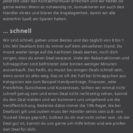
jederzeit über das Kontaktformular erreichen und wir helfen dir
gerne weiter. Wenn es notwendig ist, kontaktieren wir auch den
Händler direkt und klären die Angelegenheit, damit wir alle
weiterhin Spaß am Sparen haben.
… schnell
Wir sind schnell, geben unser Bestes und das täglich von 8 bis 1
Uhr. Mit DealGott bist du immer auf dem aktuellsten Stand. Du
musst weder lange auf die nächsten Deals warten, noch dich
sorgen, dass du einen Deal verpasst. Viele der Rabattaktionen und
Schnäppchen sind befristetet oder binnen weniger Minuten
ausverkauft. Das heißt, du musst bei einigen Deals schnell sein,
denn sonst ist alles weg. Das ist oft der Fall bei Schnäppchen aus
Kategorien wie zum Beispiel Handyverträge, Finanzen, oder
Preisfehler, Gutscheine und Kostenloses. Sollten wir einmal nicht
schnell genug sein und einen Deal nicht rechtzeitig sehen, kannst
du den Deal melden und wir kümmern uns umgehend um die
Veröffentlichung. Bedenke dabei immer die 10% Regel, die bei
DealGott gilt und zudem muss der Händler seriös sein (z.B. von
Trusted Shops geprüft). Solltest du dir mal nicht sicher sein, ob der
Deal gut ist, kannst du uns gerne um Hilfe bitten und wie prüfen
den Deal für dich.