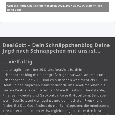
Gutscheinbuch.de Schlemmerblock 2026/2027 ab 9,99€ statt 44,90€
dank Code
DealGott – Dein Schnäppchenblog Deine
Jagd nach Schnäppchen mit uns ist…
… vielfältig
spare täglich bei über 35 Deals. DealGott ist dein
Schnäppchenblog mit einer großartigen Auswahl an Deals und
Schnäppchen. Seit 2009 sind es nun schon weit mehr als 100.000
Deals. In den täglichen Deals findest du im Handumdrehen die
besten Deals aus den Bereichen Mode & Fashion, Handytarife,
Finanzen (Kredite und Girokonto), Reise & Hotel uvm. Sei dabei,
wenn DealGott auf der Jagd ist und den nächsten Preisknaller
findet. Bei DealGott findest du nur Schnäppchen, die mindestens
10% unter dem besten Preisvergleich liegen. Unter den besten