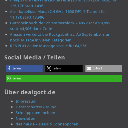
Philips Hue Festavia Lichterkette (20 m, 250 LEDs, RGB) für
136,17€ statt 149€
Acer kabellose Maus (2,4 GHz, 1600 DPI, 6 Tasten) für
11,19€ statt 18,99€
Gutscheinbuch.de Schlemmerblock 2026/2027 ab 9,99€
statt 44,90€ dank Code
Amazon verkürzt die Rückgabefrist: Ab September nur
noch 14 Tage in vielen Kategorien
RENPHO Active Massagepistole für 64,95€
Social Media / Teilen
teilen
teilen
E-Mail
teilen
Über dealgott.de
Impressum
Datenschutzerklärung
Schnäppchen melden
Newsletter
dealhai.de – Deals & Schnäppchen