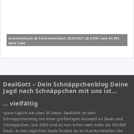
Gutscheinbuch.de Schlemmerblock 2026/2027 ab 9,99€ statt 44,90€
dank Code
DealGott – Dein Schnäppchenblog Deine
Jagd nach Schnäppchen mit uns ist…
… vielfältig
spare täglich bei über 35 Deals. DealGott ist dein
Schnäppchenblog mit einer großartigen Auswahl an Deals und
Schnäppchen. Seit 2009 sind es nun schon weit mehr als 100.000
Deals. In den täglichen Deals findest du im Handumdrehen die