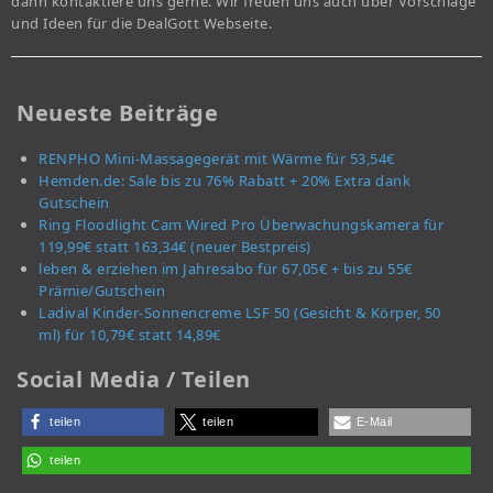
dann kontaktiere uns gerne. Wir freuen uns auch über Vorschläge
und Ideen für die DealGott Webseite.
Neueste Beiträge
RENPHO Mini-Massagegerät mit Wärme für 53,54€
Hemden.de: Sale bis zu 76% Rabatt + 20% Extra dank
Gutschein
Ring Floodlight Cam Wired Pro Überwachungskamera für
119,99€ statt 163,34€ (neuer Bestpreis)
leben & erziehen im Jahresabo für 67,05€ + bis zu 55€
Prämie/Gutschein
Ladival Kinder-Sonnencreme LSF 50 (Gesicht & Körper, 50
ml) für 10,79€ statt 14,89€
Social Media / Teilen
teilen
teilen
E-Mail
teilen