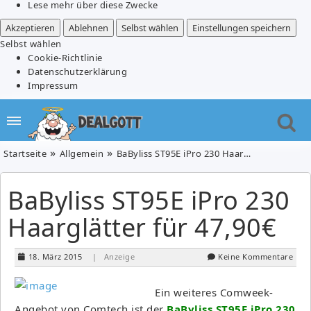
Lese mehr über diese Zwecke
Akzeptieren
Ablehnen
Selbst wählen
Einstellungen speichern
Selbst wählen
Cookie-Richtlinie
Datenschutzerklärung
Impressum
Startseite
Allgemein
BaByliss ST95E iPro 230 Haarglätter für 47,90€
BaByliss ST95E iPro 230
Haarglätter für 47,90€
18. März 2015
| Anzeige
Keine Kommentare
Ein weiteres Comweek-
Angebot von Comtech ist der
BaByliss ST95E iPro 230