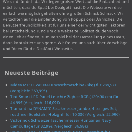
Wir sind für dich da. Wir legen großen Wert auf die Einfachheit und
möchten, dass du Spaß bei Dealgott hast. Die Webseite wird so
einfach wie möglich gehalten ohne großen Schnick Schnack. Wir
verzichten auf die Einblendung von Popups oder Ähnliches. Die
Benutzerfreundlichkeit ist für uns einer der wichtigsten Faktoren
bei Entscheidung rund um die Webseite. Solltest du dennoch
einen Fehler finden, zum Beispiel bei der Darstellung eines Deals,
dann kontaktiere uns gerne. Wir freuen uns auch über Vorschläge
und Ideen für die DealGott Webseite.
Neueste Beiträge
Midea MF10EW80BA10 Waschmaschine (8kg) für 289,97€
(Vergleich: 369,99€)
Tint Smart LED Panel Leuchte Zigbee RGB (120×30 cm) für
44,99€ (Vergleich: 116,09€)
Tramontina DYNAMIC Steakmesser Jumbo, 4-teiliges Set,
rostfreier Edelstahl, Holzgriff für 10,00€ (Vergleich: 22,99€)
Victorinox Schweizer Taschenmesser Huntsman Navy
Camouflage für 32,99€ (Vergleich: 36,98€)