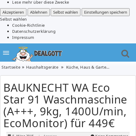
Lese mehr über diese Zwecke
Akzeptieren
Ablehnen
Selbst wählen
Einstellungen speichern
Selbst wählen
Cookie-Richtlinie
Datenschutzerklärung
Impressum
Startseite
Haushaltsgeräte
Küche, Haus & Garten
BAUKNECHT 
BAUKNECHT WA Eco
Star 91 Waschmaschine
(A+++, 9kg, 1400U/min,
EcoMonitor) für 449€
5. März 2015
| Anzeige
Keine Kommentare