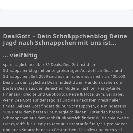
DealGott – Dein Schnäppchenblog Deine
Jagd nach Schnäppchen mit uns ist…
… vielfältig
spare täglich bei über 35 Deals. DealGott ist dein
Schnäppchenblog mit einer großartigen Auswahl an Deals und
Schnäppchen. Seit 2009 sind es nun schon weit mehr als 100.000
Deals. In den täglichen Deals findest du im Handumdrehen die
besten Deals aus den Bereichen Mode & Fashion, Handytarife,
Finanzen (Kredite und Girokonto), Reise & Hotel uvm. Sei dabei,
wenn DealGott auf der Jagd ist und den nächsten Preisknaller
findet. Bei DealGott findest du nur Schnäppchen, die mindestens
10% unter dem besten Preisvergleich liegen. Unter den besten
Schnäppchen aus dem Mobilfunkbereich findest du beispielsweise
Handytarife für 1,99€ pro Monat, Datentarife für 3,99€ pro Monat
und auch Smartphones zu Bestpreisen. Das alles und noch viel