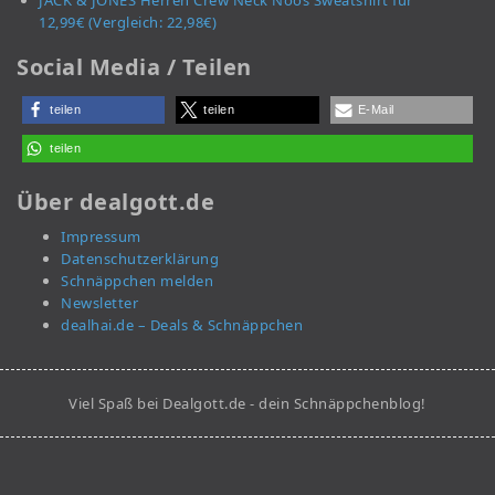
JACK & JONES Herren Crew Neck Noos Sweatshirt für
12,99€ (Vergleich: 22,98€)
Social Media / Teilen
teilen
teilen
E-Mail
teilen
Über dealgott.de
Impressum
Datenschutzerklärung
Schnäppchen melden
Newsletter
dealhai.de – Deals & Schnäppchen
Viel Spaß bei Dealgott.de - dein Schnäppchenblog!