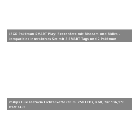
LEGO Pokémon SMART Play: Beerenfete mit Bisasam und Bidiza -
kompatibles interaktives Set mit 2 SMART Tags und 2 Pokémon
Figuren (72155) für 14,99€ (Vergleich: 19,99€)
Philips Hue Festavia Lichterkette (20 m, 250 LEDs, RGB) für 136,17€
statt 149€