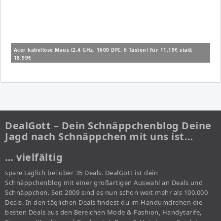
Acer kabellose Maus (2,4 GHz, 1600 DPI, 6 Tasten) für 11,19€ statt
18,99€
DealGott – Dein Schnäppchenblog Deine
Jagd nach Schnäppchen mit uns ist…
… vielfältig
spare täglich bei über 35 Deals. DealGott ist dein
Schnäppchenblog mit einer großartigen Auswahl an Deals und
Schnäppchen. Seit 2009 sind es nun schon weit mehr als 100.000
Deals. In den täglichen Deals findest du im Handumdrehen die
besten Deals aus den Bereichen Mode & Fashion, Handytarife,