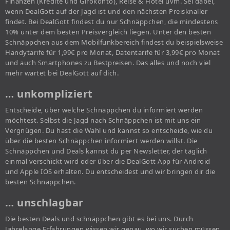
Finanzen (Kredite und Girokonto), Reise & Hotel uvm. Sei dabei,
wenn DealGott auf der Jagd ist und den nächsten Preisknaller
findet. Bei DealGott findest du nur Schnäppchen, die mindestens
10% unter dem besten Preisvergleich liegen. Unter den besten
Schnäppchen aus dem Mobilfunkbereich findest du beispielsweise
Handytarife für 1,99€ pro Monat, Datentarife für 3,99€ pro Monat
und auch Smartphones zu Bestpreisen. Das alles und noch viel
mehr wartet bei DealGott auf dich.
… unkompliziert
Entscheide, über welche Schnäppchen du informiert werden
möchtest. Selbst die Jagd nach Schnäppchen ist mit uns ein
Vergnügen. Du hast die Wahl und kannst so entscheide, wie du
über die besten Schnäppchen informiert werden willst. Die
Schnäppchen und Deals kannst du per Newsletter, der täglich
einmal verschickt wird oder über die DealGott App für Android
und Apple IOS erhalten. Du entscheidest und wir bringen dir die
besten Schnäppchen.
… unschlagbar
Die besten Deals und schnäppchen gibt es bei uns. Durch
Jahrelange Erfahrungen wissen wir genau, wo wir suchen müssen,