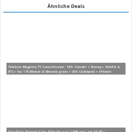
Ähnliche Deals
Telekom Magenta TV SmartStream: 180+ Sender + Disney+, Netflix &
RTL+ für 17€/Monat (6 Monate gratis + 50€ Cashback) = effektiv
10,67€/Monat
SportSpar Fixpreis-Sale: Alles für nur 2,99€ (nur am 06.08.)