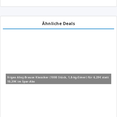
Ähnliche Deals
Frigeo Ahoj-Brause Klassiker (1000 Stück, 1,8-kg-Eimer) für 6,29€ statt
10,39€ im Spar-Abo