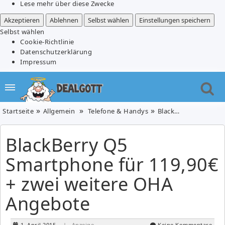
Lese mehr über diese Zwecke
Akzeptieren
Ablehnen
Selbst wählen
Einstellungen speichern
Selbst wählen
Cookie-Richtlinie
Datenschutzerklärung
Impressum
Startseite
Allgemein
Telefone & Handys
BlackBerry Q5 Smartphone für 119,90€ + zwei weitere OHA Angebote
BlackBerry Q5
Smartphone für 119,90€
+ zwei weitere OHA
Angebote
1. April 2015
| Anzeige
Keine Kommentare