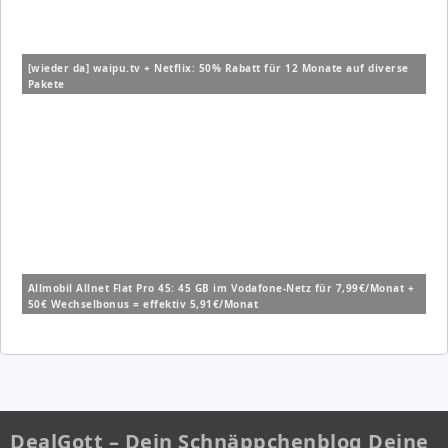
[wieder da] waipu.tv + Netflix: 50% Rabatt für 12 Monate auf diverse
Pakete
Allmobil Allnet Flat Pro 45: 45 GB im Vodafone-Netz für 7,99€/Monat +
50€ Wechselbonus = effektiv 5,91€/Monat
DealGott – Dein Schnäppchenblog Deine