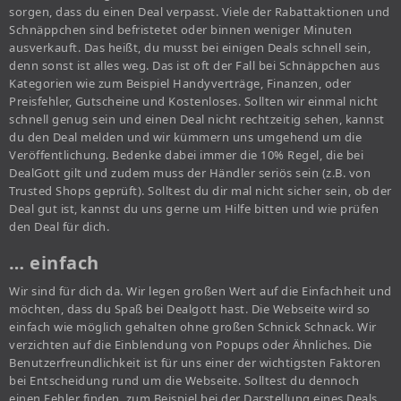
sorgen, dass du einen Deal verpasst. Viele der Rabattaktionen und
Schnäppchen sind befristetet oder binnen weniger Minuten
ausverkauft. Das heißt, du musst bei einigen Deals schnell sein,
denn sonst ist alles weg. Das ist oft der Fall bei Schnäppchen aus
Kategorien wie zum Beispiel Handyverträge, Finanzen, oder
Preisfehler, Gutscheine und Kostenloses. Sollten wir einmal nicht
schnell genug sein und einen Deal nicht rechtzeitig sehen, kannst
du den Deal melden und wir kümmern uns umgehend um die
Veröffentlichung. Bedenke dabei immer die 10% Regel, die bei
DealGott gilt und zudem muss der Händler seriös sein (z.B. von
Trusted Shops geprüft). Solltest du dir mal nicht sicher sein, ob der
Deal gut ist, kannst du uns gerne um Hilfe bitten und wie prüfen
den Deal für dich.
… einfach
Wir sind für dich da. Wir legen großen Wert auf die Einfachheit und
möchten, dass du Spaß bei Dealgott hast. Die Webseite wird so
einfach wie möglich gehalten ohne großen Schnick Schnack. Wir
verzichten auf die Einblendung von Popups oder Ähnliches. Die
Benutzerfreundlichkeit ist für uns einer der wichtigsten Faktoren
bei Entscheidung rund um die Webseite. Solltest du dennoch
einen Fehler finden, zum Beispiel bei der Darstellung eines Deals,