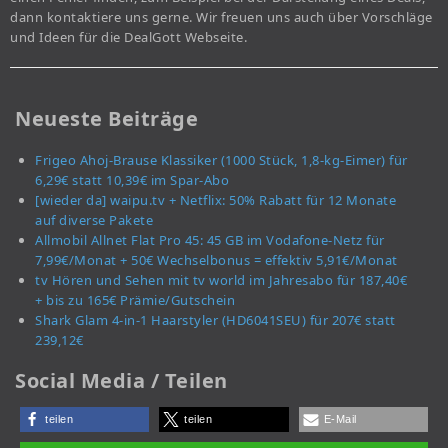
dann kontaktiere uns gerne. Wir freuen uns auch über Vorschläge
und Ideen für die DealGott Webseite.
Neueste Beiträge
Frigeo Ahoj-Brause Klassiker (1000 Stück, 1,8-kg-Eimer) für
6,29€ statt 10,39€ im Spar-Abo
[wieder da] waipu.tv + Netflix: 50% Rabatt für 12 Monate
auf diverse Pakete
Allmobil Allnet Flat Pro 45: 45 GB im Vodafone-Netz für
7,99€/Monat + 50€ Wechselbonus = effektiv 5,91€/Monat
tv Hören und Sehen mit tv world im Jahresabo für 187,40€
+ bis zu 165€ Prämie/Gutschein
Shark Glam 4-in-1 Haarstyler (HD6041SEU) für 207€ statt
239,12€
Social Media / Teilen
teilen
teilen
E-Mail