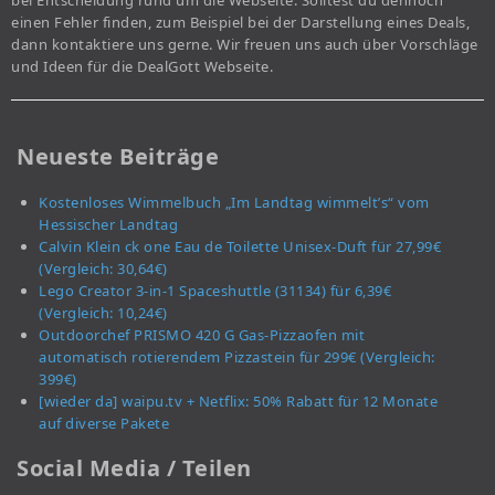
bei Entscheidung rund um die Webseite. Solltest du dennoch
einen Fehler finden, zum Beispiel bei der Darstellung eines Deals,
dann kontaktiere uns gerne. Wir freuen uns auch über Vorschläge
und Ideen für die DealGott Webseite.
Neueste Beiträge
Kostenloses Wimmelbuch „Im Landtag wimmelt’s“ vom
Hessischer Landtag
Calvin Klein ck one Eau de Toilette Unisex-Duft für 27,99€
(Vergleich: 30,64€)
Lego Creator 3-in-1 Spaceshuttle (31134) für 6,39€
(Vergleich: 10,24€)
Outdoorchef PRISMO 420 G Gas-Pizzaofen mit
automatisch rotierendem Pizzastein für 299€ (Vergleich:
399€)
[wieder da] waipu.tv + Netflix: 50% Rabatt für 12 Monate
auf diverse Pakete
Social Media / Teilen