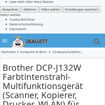
Lese mehr über diese Zwecke
Akzeptieren
Ablehnen
Selbst wählen
Einstellungen speichern
Selbst wählen
Cookie-Richtlinie
Datenschutzerklärung
Impressum
Startseite
Computer & Büro
Computerzubehör
Brother DCP-J
Brother DCP-J132W
Farbtintenstrahl-
Multifunktionsgerät
(Scanner, Kopierer,
Drucker, WLAN) für