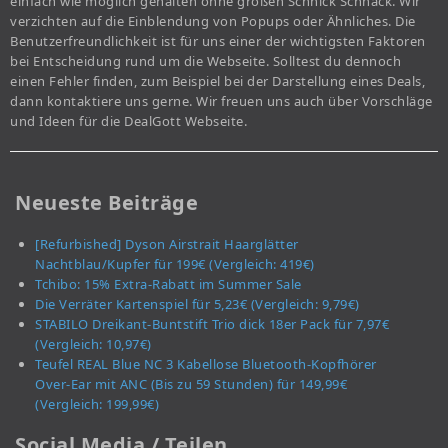
einfach wie möglich gehalten ohne großen Schnick Schnack. Wir
verzichten auf die Einblendung von Popups oder Ähnliches. Die
Benutzerfreundlichkeit ist für uns einer der wichtigsten Faktoren
bei Entscheidung rund um die Webseite. Solltest du dennoch
einen Fehler finden, zum Beispiel bei der Darstellung eines Deals,
dann kontaktiere uns gerne. Wir freuen uns auch über Vorschläge
und Ideen für die DealGott Webseite.
Neueste Beiträge
[Refurbished] Dyson Airstrait Haarglätter
Nachtblau/Kupfer für 199€ (Vergleich: 419€)
Tchibo: 15% Extra-Rabatt im Summer Sale
Die Verräter Kartenspiel für 5,23€ (Vergleich: 9,79€)
STABILO Dreikant-Buntstift Trio dick 18er Pack für 7,97€
(Vergleich: 10,97€)
Teufel REAL Blue NC 3 Kabellose Bluetooth-Kopfhörer
Over-Ear mit ANC (Bis zu 59 Stunden) für 149,99€
(Vergleich: 199,99€)
Social Media / Teilen