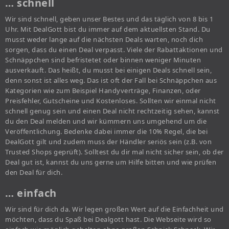
… schnell
Wir sind schnell, geben unser Bestes und das täglich von 8 bis 1
Uhr. Mit DealGott bist du immer auf dem aktuellsten Stand. Du
musst weder lange auf die nächsten Deals warten, noch dich
sorgen, dass du einen Deal verpasst. Viele der Rabattaktionen und
Schnäppchen sind befristetet oder binnen weniger Minuten
ausverkauft. Das heißt, du musst bei einigen Deals schnell sein,
denn sonst ist alles weg. Das ist oft der Fall bei Schnäppchen aus
Kategorien wie zum Beispiel Handyverträge, Finanzen, oder
Preisfehler, Gutscheine und Kostenloses. Sollten wir einmal nicht
schnell genug sein und einen Deal nicht rechtzeitig sehen, kannst
du den Deal melden und wir kümmern uns umgehend um die
Veröffentlichung. Bedenke dabei immer die 10% Regel, die bei
DealGott gilt und zudem muss der Händler seriös sein (z.B. von
Trusted Shops geprüft). Solltest du dir mal nicht sicher sein, ob der
Deal gut ist, kannst du uns gerne um Hilfe bitten und wie prüfen
den Deal für dich.
… einfach
Wir sind für dich da. Wir legen großen Wert auf die Einfachheit und
möchten, dass du Spaß bei Dealgott hast. Die Webseite wird so