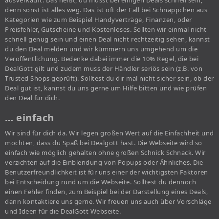
ausverkauft. Das heißt, du musst bei einigen Deals schnell sein,
denn sonst ist alles weg. Das ist oft der Fall bei Schnäppchen aus
Kategorien wie zum Beispiel Handyverträge, Finanzen, oder
Preisfehler, Gutscheine und Kostenloses. Sollten wir einmal nicht
schnell genug sein und einen Deal nicht rechtzeitig sehen, kannst
du den Deal melden und wir kümmern uns umgehend um die
Veröffentlichung. Bedenke dabei immer die 10% Regel, die bei
DealGott gilt und zudem muss der Händler seriös sein (z.B. von
Trusted Shops geprüft). Solltest du dir mal nicht sicher sein, ob der
Deal gut ist, kannst du uns gerne um Hilfe bitten und wie prüfen
den Deal für dich.
… einfach
Wir sind für dich da. Wir legen großen Wert auf die Einfachheit und
möchten, dass du Spaß bei Dealgott hast. Die Webseite wird so
einfach wie möglich gehalten ohne großen Schnick Schnack. Wir
verzichten auf die Einblendung von Popups oder Ähnliches. Die
Benutzerfreundlichkeit ist für uns einer der wichtigsten Faktoren
bei Entscheidung rund um die Webseite. Solltest du dennoch
einen Fehler finden, zum Beispiel bei der Darstellung eines Deals,
dann kontaktiere uns gerne. Wir freuen uns auch über Vorschläge
und Ideen für die DealGott Webseite.