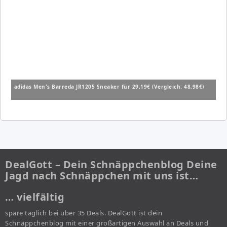
adidas Men's Barreda JR1205 Sneaker für 29,19€ (Vergleich: 48,98€)
DealGott – Dein Schnäppchenblog Deine
Jagd nach Schnäppchen mit uns ist…
… vielfältig
spare täglich bei über 35 Deals. DealGott ist dein
Schnäppchenblog mit einer großartigen Auswahl an Deals und