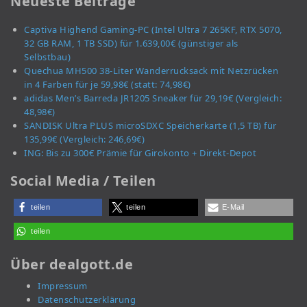
Neueste Beiträge
Captiva Highend Gaming-PC (Intel Ultra 7 265KF, RTX 5070,
32 GB RAM, 1 TB SSD) für 1.639,00€ (günstiger als
Selbstbau)
Quechua MH500 38-Liter Wanderrucksack mit Netzrücken
in 4 Farben für je 59,98€ (statt: 74,98€)
adidas Men’s Barreda JR1205 Sneaker für 29,19€ (Vergleich:
48,98€)
SANDISK Ultra PLUS microSDXC Speicherkarte (1,5 TB) für
135,99€ (Vergleich: 246,69€)
ING: Bis zu 300€ Prämie für Girokonto + Direkt-Depot
Social Media / Teilen
teilen
teilen
E-Mail
teilen
Über dealgott.de
Impressum
Datenschutzerklärung