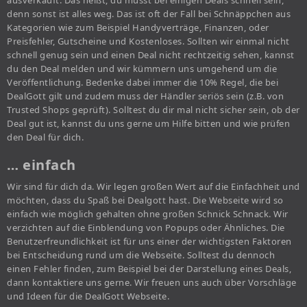
ausverkauft. Das heißt, du musst bei einigen Deals schnell sein,
denn sonst ist alles weg. Das ist oft der Fall bei Schnäppchen aus
Kategorien wie zum Beispiel Handyverträge, Finanzen, oder
Preisfehler, Gutscheine und Kostenloses. Sollten wir einmal nicht
schnell genug sein und einen Deal nicht rechtzeitig sehen, kannst
du den Deal melden und wir kümmern uns umgehend um die
Veröffentlichung. Bedenke dabei immer die 10% Regel, die bei
DealGott gilt und zudem muss der Händler seriös sein (z.B. von
Trusted Shops geprüft). Solltest du dir mal nicht sicher sein, ob der
Deal gut ist, kannst du uns gerne um Hilfe bitten und wie prüfen
den Deal für dich.
… einfach
Wir sind für dich da. Wir legen großen Wert auf die Einfachheit und
möchten, dass du Spaß bei Dealgott hast. Die Webseite wird so
einfach wie möglich gehalten ohne großen Schnick Schnack. Wir
verzichten auf die Einblendung von Popups oder Ähnliches. Die
Benutzerfreundlichkeit ist für uns einer der wichtigsten Faktoren
bei Entscheidung rund um die Webseite. Solltest du dennoch
einen Fehler finden, zum Beispiel bei der Darstellung eines Deals,
dann kontaktiere uns gerne. Wir freuen uns auch über Vorschläge
und Ideen für die DealGott Webseite.