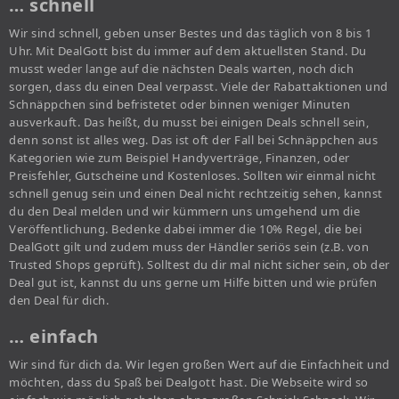
… schnell
Wir sind schnell, geben unser Bestes und das täglich von 8 bis 1
Uhr. Mit DealGott bist du immer auf dem aktuellsten Stand. Du
musst weder lange auf die nächsten Deals warten, noch dich
sorgen, dass du einen Deal verpasst. Viele der Rabattaktionen und
Schnäppchen sind befristetet oder binnen weniger Minuten
ausverkauft. Das heißt, du musst bei einigen Deals schnell sein,
denn sonst ist alles weg. Das ist oft der Fall bei Schnäppchen aus
Kategorien wie zum Beispiel Handyverträge, Finanzen, oder
Preisfehler, Gutscheine und Kostenloses. Sollten wir einmal nicht
schnell genug sein und einen Deal nicht rechtzeitig sehen, kannst
du den Deal melden und wir kümmern uns umgehend um die
Veröffentlichung. Bedenke dabei immer die 10% Regel, die bei
DealGott gilt und zudem muss der Händler seriös sein (z.B. von
Trusted Shops geprüft). Solltest du dir mal nicht sicher sein, ob der
Deal gut ist, kannst du uns gerne um Hilfe bitten und wie prüfen
den Deal für dich.
… einfach
Wir sind für dich da. Wir legen großen Wert auf die Einfachheit und
möchten, dass du Spaß bei Dealgott hast. Die Webseite wird so