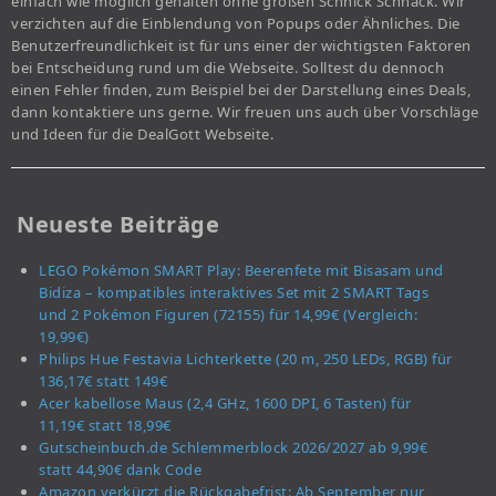
einfach wie möglich gehalten ohne großen Schnick Schnack. Wir
verzichten auf die Einblendung von Popups oder Ähnliches. Die
Benutzerfreundlichkeit ist für uns einer der wichtigsten Faktoren
bei Entscheidung rund um die Webseite. Solltest du dennoch
einen Fehler finden, zum Beispiel bei der Darstellung eines Deals,
dann kontaktiere uns gerne. Wir freuen uns auch über Vorschläge
und Ideen für die DealGott Webseite.
Neueste Beiträge
LEGO Pokémon SMART Play: Beerenfete mit Bisasam und
Bidiza – kompatibles interaktives Set mit 2 SMART Tags
und 2 Pokémon Figuren (72155) für 14,99€ (Vergleich:
19,99€)
Philips Hue Festavia Lichterkette (20 m, 250 LEDs, RGB) für
136,17€ statt 149€
Acer kabellose Maus (2,4 GHz, 1600 DPI, 6 Tasten) für
11,19€ statt 18,99€
Gutscheinbuch.de Schlemmerblock 2026/2027 ab 9,99€
statt 44,90€ dank Code
Amazon verkürzt die Rückgabefrist: Ab September nur