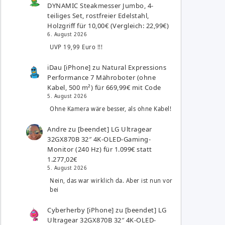
DYNAMIC Steakmesser Jumbo, 4-
teiliges Set, rostfreier Edelstahl,
Holzgriff für 10,00€ (Vergleich: 22,99€)
6. August 2026
UVP 19,99 Euro !!!
iDau [iPhone]
zu
Natural Expressions
Performance 7 Mähroboter (ohne
Kabel, 500 m²) für 669,99€ mit Code
5. August 2026
Ohne Kamera wäre besser, als ohne Kabel!
Andre
zu
[beendet] LG Ultragear
32GX870B 32″ 4K-OLED-Gaming-
Monitor (240 Hz) für 1.099€ statt
1.277,02€
5. August 2026
Nein, das war wirklich da. Aber ist nun vor
bei
Cyberherby [iPhone]
zu
[beendet] LG
Ultragear 32GX870B 32″ 4K-OLED-