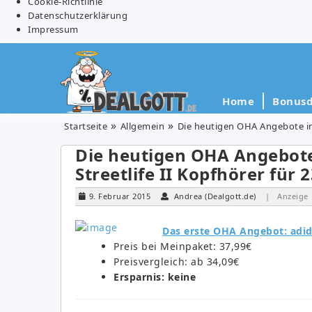
Cookie-Richtlinie
Datenschutzerklärung
Impressum
Home
Bonusd
Startseite
Allgemein
Die heutigen OHA Angebote in 
Die heutigen OHA Angebote
Streetlife II Kopfhörer für 
9. Februar 2015
Andrea (Dealgott.de)
| Anzeige
Das erste OHA Angebot: adid
Preis bei Meinpaket: 37,99€
Preisvergleich: ab 34,09€
Ersparnis: keine