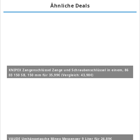
Ähnliche Deals
KNIPEX Zangenschlüssel Zange und Schraubenschlüssel in einem, 86
03 150 SB, 150 mm für 35,99€ (Vergleich: 43,98€)
VAUDE Umhängetasche Mineo Messenger 9 Liter für 26,89€