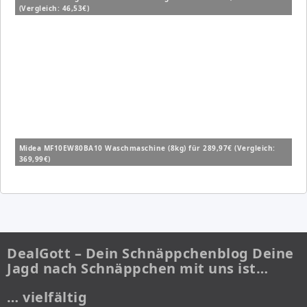
(Vergleich: 46,53€)
Midea MF10EW80BA10 Waschmaschine (8kg) für 289,97€ (Vergleich:
369,99€)
DealGott – Dein Schnäppchenblog Deine
Jagd nach Schnäppchen mit uns ist…
… vielfältig