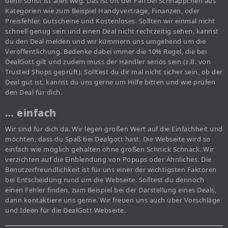
denn sonst ist alles weg. Das ist oft der Fall bei Schnäppchen aus
Kategorien wie zum Beispiel Handyverträge, Finanzen, oder
Preisfehler, Gutscheine und Kostenloses. Sollten wir einmal nicht
schnell genug sein und einen Deal nicht rechtzeitig sehen, kannst
du den Deal melden und wir kümmern uns umgehend um die
Veröffentlichung. Bedenke dabei immer die 10% Regel, die bei
DealGott gilt und zudem muss der Händler seriös sein (z.B. von
Trusted Shops geprüft). Solltest du dir mal nicht sicher sein, ob der
Deal gut ist, kannst du uns gerne um Hilfe bitten und wie prüfen
den Deal für dich.
… einfach
Wir sind für dich da. Wir legen großen Wert auf die Einfachheit und
möchten, dass du Spaß bei Dealgott hast. Die Webseite wird so
einfach wie möglich gehalten ohne großen Schnick Schnack. Wir
verzichten auf die Einblendung von Popups oder Ähnliches. Die
Benutzerfreundlichkeit ist für uns einer der wichtigsten Faktoren
bei Entscheidung rund um die Webseite. Solltest du dennoch
einen Fehler finden, zum Beispiel bei der Darstellung eines Deals,
dann kontaktiere uns gerne. Wir freuen uns auch über Vorschläge
und Ideen für die DealGott Webseite.