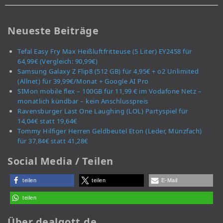
Neueste Beiträge
Tefal Easy Fry Max Heißluftfritteuse (5 Liter) EY2458 für
64,99€ (Vergleich: 90,99€)
Samsung Galaxy Z Flip8 (512 GB) für 4,95€ + o2 Unlimited
(Allnet) für 39,99€/Monat + Google AI Pro
SIMon mobile flex – 100GB für 11,99 € im Vodafone Netz –
monatlich kündbar – kein Anschlusspreis
Ravensburger Last One Laughing (LOL) Partyspiel für
14,04€ statt 19,64€
Tommy Hilfiger Herren Geldbeutel Eton (Leder, Münzfach)
für 37,84€ statt 41,28€
Social Media / Teilen
teilen
teilen
E-Mail
teilen
Über dealgott.de