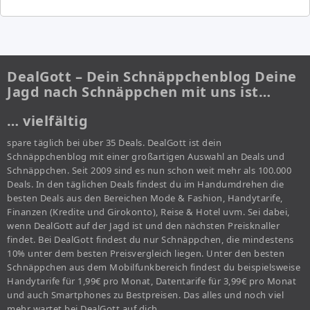
DealGott – Dein Schnäppchenblog Deine
Jagd nach Schnäppchen mit uns ist…
… vielfältig
spare täglich bei über 35 Deals. DealGott ist dein
Schnäppchenblog mit einer großartigen Auswahl an Deals und
Schnäppchen. Seit 2009 sind es nun schon weit mehr als 100.000
Deals. In den täglichen Deals findest du im Handumdrehen die
besten Deals aus den Bereichen Mode & Fashion, Handytarife,
Finanzen (Kredite und Girokonto), Reise & Hotel uvm. Sei dabei,
wenn DealGott auf der Jagd ist und den nächsten Preisknaller
findet. Bei DealGott findest du nur Schnäppchen, die mindestens
10% unter dem besten Preisvergleich liegen. Unter den besten
Schnäppchen aus dem Mobilfunkbereich findest du beispielsweise
Handytarife für 1,99€ pro Monat, Datentarife für 3,99€ pro Monat
und auch Smartphones zu Bestpreisen. Das alles und noch viel
mehr wartet bei DealGott auf dich.