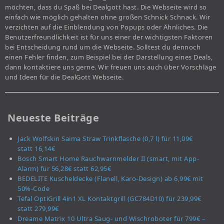
möchten, dass du Spaß bei Dealgott hast. Die Webseite wird so
einfach wie möglich gehalten ohne großen Schnick Schnack. Wir
verzichten auf die Einblendung von Popups oder Ähnliches. Die
Benutzerfreundlichkeit ist für uns einer der wichtigsten Faktoren
bei Entscheidung rund um die Webseite. Solltest du dennoch
einen Fehler finden, zum Beispiel bei der Darstellung eines Deals,
dann kontaktiere uns gerne. Wir freuen uns auch über Vorschläge
und Ideen für die DealGott Webseite.
Neueste Beiträge
Jack Wolfskin Saima Straw Trinkflasche (0,7 l) für 11,09€
statt 16,14€
Bosch Smart Home Rauchwarnmelder II (smart, mit App-
Alarm) für 56,28€ statt 62,95€
BEDELITE Kuscheldecke (Flanell, Karo-Design) ab 6,99€ mit
50%-Code
Tefal OptiGrill 4in1 XL Kontaktgrill (GC784D10) für 239,99€
statt 279,99€
Dreame Matrix 10 Ultra Saug- und Wischroboter für 799€ –