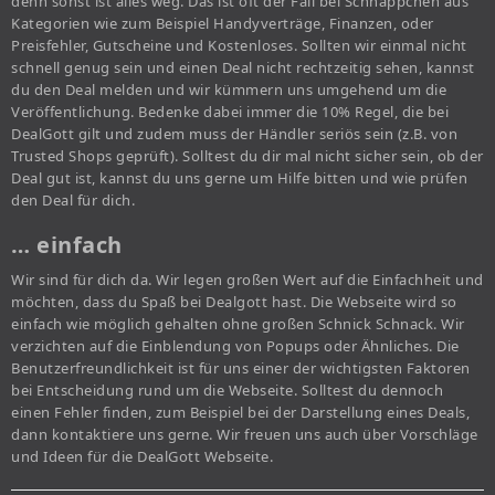
denn sonst ist alles weg. Das ist oft der Fall bei Schnäppchen aus
Kategorien wie zum Beispiel Handyverträge, Finanzen, oder
Preisfehler, Gutscheine und Kostenloses. Sollten wir einmal nicht
schnell genug sein und einen Deal nicht rechtzeitig sehen, kannst
du den Deal melden und wir kümmern uns umgehend um die
Veröffentlichung. Bedenke dabei immer die 10% Regel, die bei
DealGott gilt und zudem muss der Händler seriös sein (z.B. von
Trusted Shops geprüft). Solltest du dir mal nicht sicher sein, ob der
Deal gut ist, kannst du uns gerne um Hilfe bitten und wie prüfen
den Deal für dich.
… einfach
Wir sind für dich da. Wir legen großen Wert auf die Einfachheit und
möchten, dass du Spaß bei Dealgott hast. Die Webseite wird so
einfach wie möglich gehalten ohne großen Schnick Schnack. Wir
verzichten auf die Einblendung von Popups oder Ähnliches. Die
Benutzerfreundlichkeit ist für uns einer der wichtigsten Faktoren
bei Entscheidung rund um die Webseite. Solltest du dennoch
einen Fehler finden, zum Beispiel bei der Darstellung eines Deals,
dann kontaktiere uns gerne. Wir freuen uns auch über Vorschläge
und Ideen für die DealGott Webseite.