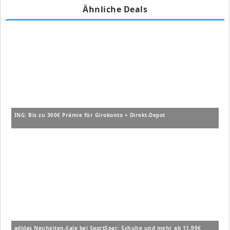
Ähnliche Deals
ING: Bis zu 300€ Prämie für Girokonto + Direkt-Depot
adidas Neuheiten-Sale bei SportSpar: Schuhe und mehr ab 11,99€