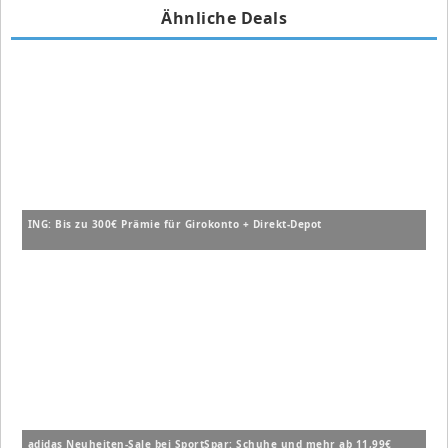
Ähnliche Deals
ING: Bis zu 300€ Prämie für Girokonto + Direkt-Depot
adidas Neuheiten-Sale bei SportSpar: Schuhe und mehr ab 11,99€