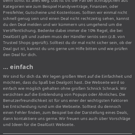
denn sonst ist alles weg. Das ist oft der Fall bei Schnäppchen aus
Kategorien wie zum Beispiel Handyverträge, Finanzen, oder
Preisfehler, Gutscheine und Kostenloses. Sollten wir einmal nicht
schnell genug sein und einen Deal nicht rechtzeitig sehen, kannst
du den Deal melden und wir kümmern uns umgehend um die
Veröffentlichung. Bedenke dabei immer die 10% Regel, die bei
DealGott gilt und zudem muss der Händler seriös sein (z.B. von
Trusted Shops geprüft). Solltest du dir mal nicht sicher sein, ob der
Deal gut ist, kannst du uns gerne um Hilfe bitten und wie prüfen
den Deal für dich.
… einfach
Wir sind für dich da. Wir legen großen Wert auf die Einfachheit und
möchten, dass du Spaß bei Dealgott hast. Die Webseite wird so
einfach wie möglich gehalten ohne großen Schnick Schnack. Wir
verzichten auf die Einblendung von Popups oder Ähnliches. Die
Benutzerfreundlichkeit ist für uns einer der wichtigsten Faktoren
bei Entscheidung rund um die Webseite. Solltest du dennoch
einen Fehler finden, zum Beispiel bei der Darstellung eines Deals,
dann kontaktiere uns gerne. Wir freuen uns auch über Vorschläge
und Ideen für die DealGott Webseite.