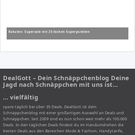
Rakuten: Supersale mit 25-fachen Superpunkten
DealGott – Dein Schnäppchenblog Deine
Jagd nach Schnäppchen mit uns ist…
… vielfältig
spare täglich bei über 35 Deals. DealGott ist dein
Schnäppchenblog mit einer großartigen Auswahl an Deals und
Schnäppchen. Seit 2009 sind es nun schon weit mehr als 100.000
Deals. In den täglichen Deals findest du im Handumdrehen die
besten Deals aus den Bereichen Mode & Fashion, Handytarife,