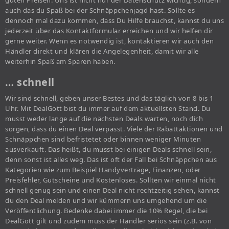
guten Preisen. Uns ist nicht nur der Datenschutz wichtig, sondern
auch das du Spaß bei der Schnäppchenjagd hast. Sollte es
dennoch mal dazu kommen, dass Du Hilfe brauchst, kannst du uns
jederzeit über das Kontaktformular erreichen und wir helfen dir
gerne weiter. Wenn es notwendig ist, kontaktieren wir auch den
Händler direkt und klären die Angelegenheit, damit wir alle
weiterhin Spaß am Sparen haben.
… schnell
Wir sind schnell, geben unser Bestes und das täglich von 8 bis 1
Uhr. Mit DealGott bist du immer auf dem aktuellsten Stand. Du
musst weder lange auf die nächsten Deals warten, noch dich
sorgen, dass du einen Deal verpasst. Viele der Rabattaktionen und
Schnäppchen sind befristetet oder binnen weniger Minuten
ausverkauft. Das heißt, du musst bei einigen Deals schnell sein,
denn sonst ist alles weg. Das ist oft der Fall bei Schnäppchen aus
Kategorien wie zum Beispiel Handyverträge, Finanzen, oder
Preisfehler, Gutscheine und Kostenloses. Sollten wir einmal nicht
schnell genug sein und einen Deal nicht rechtzeitig sehen, kannst
du den Deal melden und wir kümmern uns umgehend um die
Veröffentlichung. Bedenke dabei immer die 10% Regel, die bei
DealGott gilt und zudem muss der Händler seriös sein (z.B. von