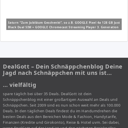
Saturn “Zum Jubiläum Geschenkt”, so z.B. GOOGLE Pixel 4a 128 GB Just
Black Dual SIM + GOOGLE Chromecast Streaming Player 3. Generation
ab 305€ (VG: 361,89€)
DealGott – Dein Schnäppchenblog Deine
Jagd nach Schnäppchen mit uns ist…
… vielfältig
spare täglich bei über 35 Deals. DealGott ist dein
Schnäppchenblog mit einer großartigen Auswahl an Deals und
Schnäppchen. Seit 2009 sind es nun schon weit mehr als 100.000
Deals. In den täglichen Deals findest du im Handumdrehen die
besten Deals aus den Bereichen Mode & Fashion, Handytarife,
Finanzen (Kredite und Girokonto), Reise & Hotel uvm. Sei dabei,