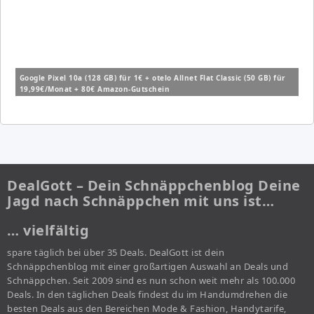
Google Pixel 10a (128 GB) für 1€ + otelo Allnet Flat Classic (50 GB) für
19,99€/Monat + 80€ Amazon-Gutschein
DealGott – Dein Schnäppchenblog Deine
Jagd nach Schnäppchen mit uns ist…
… vielfältig
spare täglich bei über 35 Deals. DealGott ist dein
Schnäppchenblog mit einer großartigen Auswahl an Deals und
Schnäppchen. Seit 2009 sind es nun schon weit mehr als 100.000
Deals. In den täglichen Deals findest du im Handumdrehen die
besten Deals aus den Bereichen Mode & Fashion, Handytarife,