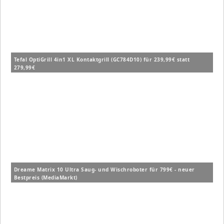
Tefal OptiGrill 4in1 XL Kontaktgrill (GC784D10) für 239,99€ statt
279,99€
Dreame Matrix 10 Ultra Saug- und Wischroboter für 799€ - neuer
Bestpreis (MediaMarkt)