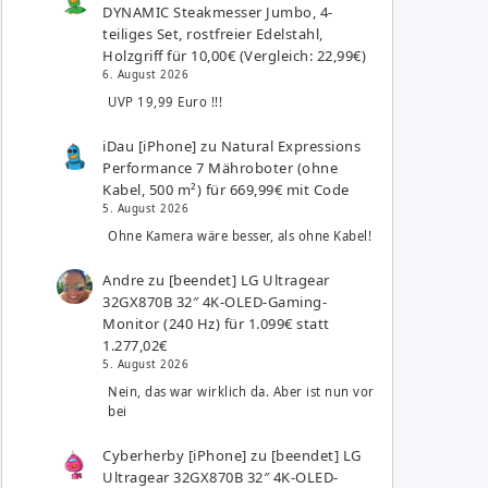
DYNAMIC Steakmesser Jumbo, 4-
teiliges Set, rostfreier Edelstahl,
Holzgriff für 10,00€ (Vergleich: 22,99€)
6. August 2026
UVP 19,99 Euro !!!
iDau [iPhone]
zu
Natural Expressions
Performance 7 Mähroboter (ohne
Kabel, 500 m²) für 669,99€ mit Code
5. August 2026
Ohne Kamera wäre besser, als ohne Kabel!
Andre
zu
[beendet] LG Ultragear
32GX870B 32″ 4K-OLED-Gaming-
Monitor (240 Hz) für 1.099€ statt
1.277,02€
5. August 2026
Nein, das war wirklich da. Aber ist nun vor
bei
Cyberherby [iPhone]
zu
[beendet] LG
Ultragear 32GX870B 32″ 4K-OLED-