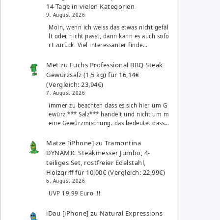
14 Tage in vielen Kategorien
9. August 2026
Moin, wenn ich weiss das etwas nicht gefäl
lt oder nicht passt, dann kann es auch sofo
rt zurück. Viel interessanter finde…
Met
zu
Fuchs Professional BBQ Steak
Gewürzsalz (1,5 kg) für 16,14€
(Vergleich: 23,94€)
7. August 2026
immer zu beachten dass es sich hier um G
ewürz *** Salz*** handelt und nicht um m
eine Gewürzmischung. das bedeutet dass…
Matze [iPhone]
zu
Tramontina
DYNAMIC Steakmesser Jumbo, 4-
teiliges Set, rostfreier Edelstahl,
Holzgriff für 10,00€ (Vergleich: 22,99€)
6. August 2026
UVP 19,99 Euro !!!
iDau [iPhone]
zu
Natural Expressions