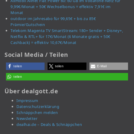
Allmobil Allnet Flat Power 60: 60 GB im Vodafone-Netz für
9,99€/Monat + 50€ Wechselbonus = effektiv 7,91€ im
Monat
outdoor im Jahresabo für 99,65€ + bis zu 85€
Prämie/Gutschein
Telekom Magenta TV SmartStream: 180+ Sender + Disney+,
Netflix & RTL+ für 17€/Monat (6 Monate gratis + 50€
Cashback) = effektiv 10,67€/Monat
Social Media / Teilen
teilen
teilen
E-Mail
teilen
Über dealgott.de
Impressum
Datenschutzerklärung
Schnäppchen melden
Newsletter
dealhai.de – Deals & Schnäppchen