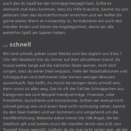
auch das du Spaß bei der Schnäppchenjagd hast. Sollte es
dennoch mal dazu kommen, dass Du Hilfe brauchst, kannst du uns
jederzeit über das Kontaktformular erreichen und wir helfen dir
gerne weiter. Wenn es notwendig ist, kontaktieren wir auch den
Händler direkt und klären die Angelegenheit, damit wir alle
weiterhin Spaß am Sparen haben.
… schnell
Wir sind schnell, geben unser Bestes und das täglich von 8 bis 1
Uhr. Mit DealGott bist du immer auf dem aktuellsten Stand. Du
musst weder lange auf die nächsten Deals warten, noch dich
sorgen, dass du einen Deal verpasst. Viele der Rabattaktionen und
Schnäppchen sind befristetet oder binnen weniger Minuten
ausverkauft. Das heißt, du musst bei einigen Deals schnell sein,
denn sonst ist alles weg. Das ist oft der Fall bei Schnäppchen aus
Kategorien wie zum Beispiel Handyverträge, Finanzen, oder
Preisfehler, Gutscheine und Kostenloses. Sollten wir einmal nicht
schnell genug sein und einen Deal nicht rechtzeitig sehen, kannst
du den Deal melden und wir kümmern uns umgehend um die
Veröffentlichung. Bedenke dabei immer die 10% Regel, die bei
DealGott gilt und zudem muss der Händler seriös sein (z.B. von
Trusted Shops geprüft). Solltest du dir mal nicht sicher sein, ob der