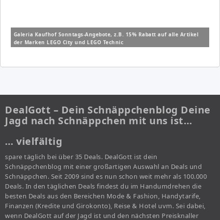
Galeria Kaufhof Sonntags-Angebote, z.B. 15% Rabatt auf alle Artikel
der Marken LEGO City und LEGO Technic
DealGott – Dein Schnäppchenblog Deine
Jagd nach Schnäppchen mit uns ist…
… vielfältig
spare täglich bei über 35 Deals. DealGott ist dein
Schnäppchenblog mit einer großartigen Auswahl an Deals und
Schnäppchen. Seit 2009 sind es nun schon weit mehr als 100.000
Deals. In den täglichen Deals findest du im Handumdrehen die
besten Deals aus den Bereichen Mode & Fashion, Handytarife,
Finanzen (Kredite und Girokonto), Reise & Hotel uvm. Sei dabei,
wenn DealGott auf der Jagd ist und den nächsten Preisknaller