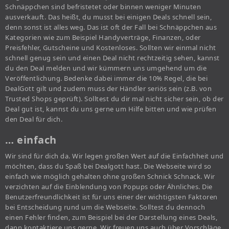
Schnäppchen sind befristetet oder binnen weniger Minuten
ausverkauft. Das heißt, du musst bei einigen Deals schnell sein,
denn sonst ist alles weg. Das ist oft der Fall bei Schnäppchen aus
Kategorien wie zum Beispiel Handyverträge, Finanzen, oder
Preisfehler, Gutscheine und Kostenloses. Sollten wir einmal nicht
schnell genug sein und einen Deal nicht rechtzeitig sehen, kannst
du den Deal melden und wir kümmern uns umgehend um die
Veröffentlichung. Bedenke dabei immer die 10% Regel, die bei
DealGott gilt und zudem muss der Händler seriös sein (z.B. von
Trusted Shops geprüft). Solltest du dir mal nicht sicher sein, ob der
Deal gut ist, kannst du uns gerne um Hilfe bitten und wie prüfen
den Deal für dich.
… einfach
Wir sind für dich da. Wir legen großen Wert auf die Einfachheit und
möchten, dass du Spaß bei Dealgott hast. Die Webseite wird so
einfach wie möglich gehalten ohne großen Schnick Schnack. Wir
verzichten auf die Einblendung von Popups oder Ähnliches. Die
Benutzerfreundlichkeit ist für uns einer der wichtigsten Faktoren
bei Entscheidung rund um die Webseite. Solltest du dennoch
einen Fehler finden, zum Beispiel bei der Darstellung eines Deals,
dann kontaktiere uns gerne. Wir freuen uns auch über Vorschläge